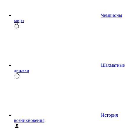
Чемпионы
мира
Шахматные
движки
История
возникновения