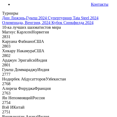
Контакты
Турниры
Дин Лижэнь-Гукеш 2024
Супертурнир Tata Steel 2024
Олимпиада, Венгрия, 2024
Кубок Синкфилда 2024
10-ка лучших шахматистов мира
Магнус Карлсен
Норвегия
2831
Каруана Фабиано
США
2803
Хикару Накамура
США
2802
Арджун Эригайси
Индия
2801
Гукеш Доммараджу
Индия
2777
Нодирбек Абдусатторов
Узбекистан
2768
Алиреза Фируджа
Франция
2763
Ян Непомнящий
Россия
2754
Вэй И
Китай
2751
Вишванатан Ананд
Индия