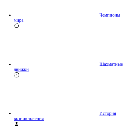
Чемпионы
мира
Шахматные
движки
История
возникновения