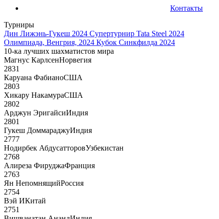
Контакты
Турниры
Дин Лижэнь-Гукеш 2024
Супертурнир Tata Steel 2024
Олимпиада, Венгрия, 2024
Кубок Синкфилда 2024
10-ка лучших шахматистов мира
Магнус Карлсен
Норвегия
2831
Каруана Фабиано
США
2803
Хикару Накамура
США
2802
Арджун Эригайси
Индия
2801
Гукеш Доммараджу
Индия
2777
Нодирбек Абдусатторов
Узбекистан
2768
Алиреза Фируджа
Франция
2763
Ян Непомнящий
Россия
2754
Вэй И
Китай
2751
Вишванатан Ананд
Индия