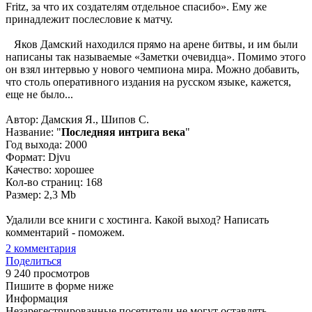
Fritz, за что их создателям отдельное спасибо». Ему же
принадлежит послесловие к матчу.
Яков Дамский находился прямо на арене битвы, и им были
написаны так называемые «Заметки очевидца». Помимо этого
он взял интервью у нового чемпиона мира. Можно добавить,
что столь оперативного издания на русском языке, кажется,
еще не было...
Автор: Дамския Я., Шипов С.
Название: "
Последняя интрига века
"
Год выхода: 2000
Формат: Djvu
Качество: хорошее
Кол-во страниц: 168
Размер: 2,3 Mb
Удалили все книги с хостинга. Какой выход? Написать
комментарий - поможем.
2
комментария
Поделиться
9 240 просмотров
Пишите в форме ниже
Информация
Незарегестрированные посетители не могут оставлять