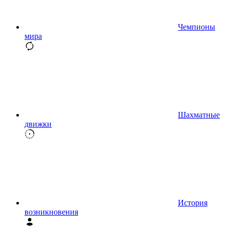
Чемпионы
мира
Шахматные
движки
История
возникновения