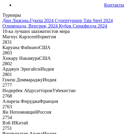
Контакты
Турниры
Дин Лижэнь-Гукеш 2024
Супертурнир Tata Steel 2024
Олимпиада, Венгрия, 2024
Кубок Синкфилда 2024
10-ка лучших шахматистов мира
Магнус Карлсен
Норвегия
2831
Каруана Фабиано
США
2803
Хикару Накамура
США
2802
Арджун Эригайси
Индия
2801
Гукеш Доммараджу
Индия
2777
Нодирбек Абдусатторов
Узбекистан
2768
Алиреза Фируджа
Франция
2763
Ян Непомнящий
Россия
2754
Вэй И
Китай
2751
Вишванатан Ананд
Индия