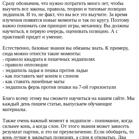
Сразу обозначим, что нужно потратить много лет, чтобы
выучить все законы, правила, теорию и типовые позиции
эндшпиля. И то, не факт, что вы все это выучите. За время
изучения появятся новые моменты и так по кругу. Поэтому
важно понимать сам принцип игры, механику. Вы должны
научиться, в первую очередь, оценивать позицию. А с
практикой придет и умение.
Естественно, базовые знания вы обязаны знать. К примеру,
сюда можно отнести такие моменты:
- правило квадрата в пешечных эндшпилях
- правило оппозиции
- эндшпиль ладья и пешка против ладьи
- как поставить мат конем и слоном
- как ставить линейные маты
- эндшпиль ферзь против пешки на 7-ой горизонтали
Благо всему этому вы сможете научиться на нашем сайте. Мы
каждый день пишем статьи, выпускаем обучающие
материалы.
Также очень важный момент в эндшпиле - понимание, когда
сильнее конь, а когда слон. От этого знания может зависеть
результат партии, и это не преувеличение. Если обобщить, то
конь лучше в закрытых позициях, а слон в открытых. Два