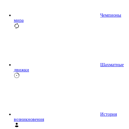
Чемпионы
мира
Шахматные
движки
История
возникновения