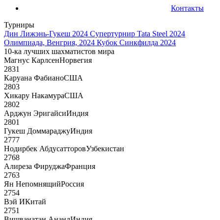
Контакты
Турниры
Дин Лижэнь-Гукеш 2024
Супертурнир Tata Steel 2024
Олимпиада, Венгрия, 2024
Кубок Синкфилда 2024
10-ка лучших шахматистов мира
Магнус Карлсен
Норвегия
2831
Каруана Фабиано
США
2803
Хикару Накамура
США
2802
Арджун Эригайси
Индия
2801
Гукеш Доммараджу
Индия
2777
Нодирбек Абдусатторов
Узбекистан
2768
Алиреза Фируджа
Франция
2763
Ян Непомнящий
Россия
2754
Вэй И
Китай
2751
Вишванатан Ананд
Индия