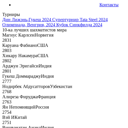
Контакты
Турниры
Дин Лижэнь-Гукеш 2024
Супертурнир Tata Steel 2024
Олимпиада, Венгрия, 2024
Кубок Синкфилда 2024
10-ка лучших шахматистов мира
Магнус Карлсен
Норвегия
2831
Каруана Фабиано
США
2803
Хикару Накамура
США
2802
Арджун Эригайси
Индия
2801
Гукеш Доммараджу
Индия
2777
Нодирбек Абдусатторов
Узбекистан
2768
Алиреза Фируджа
Франция
2763
Ян Непомнящий
Россия
2754
Вэй И
Китай
2751
Вишванатан Ананд
Индия