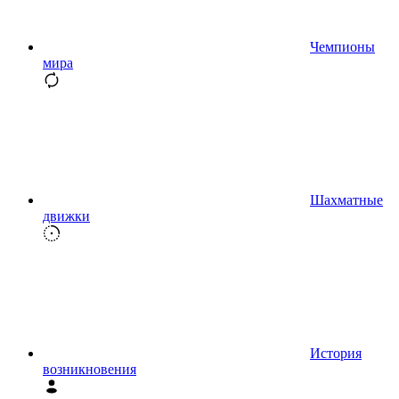
Чемпионы
мира
Шахматные
движки
История
возникновения