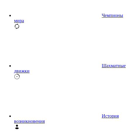
Чемпионы
мира
Шахматные
движки
История
возникновения