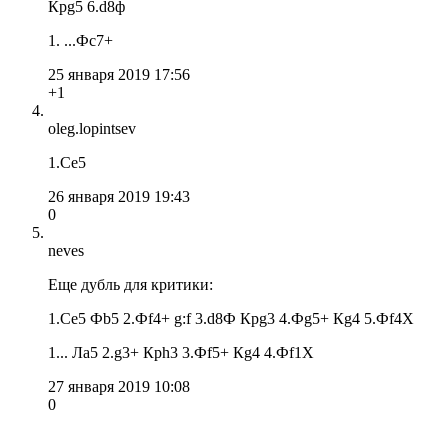
Крg5 6.d8ф
1. ...Фc7+
25 января 2019 17:56
+1
oleg.lopintsev
1.Се5
26 января 2019 19:43
0
neves
Еще дубль для критики:
1.Сe5 Фb5 2.Фf4+ g:f 3.d8Ф Крg3 4.Фg5+ Кg4 5.Фf4X
1... Лa5 2.g3+ Крh3 3.Фf5+ Кg4 4.Фf1X
27 января 2019 10:08
0