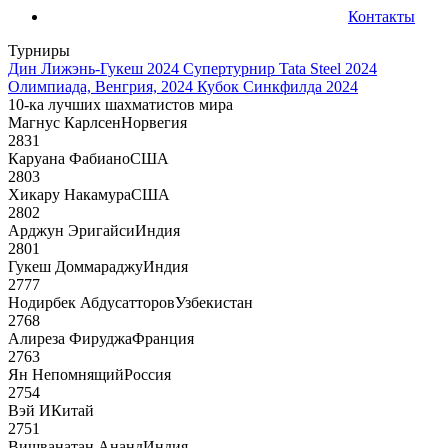
Контакты
Турниры
Дин Лижэнь-Гукеш 2024
Супертурнир Tata Steel 2024
Олимпиада, Венгрия, 2024
Кубок Синкфилда 2024
10-ка лучших шахматистов мира
Магнус Карлсен
Норвегия
2831
Каруана Фабиано
США
2803
Хикару Накамура
США
2802
Арджун Эригайси
Индия
2801
Гукеш Доммараджу
Индия
2777
Нодирбек Абдусатторов
Узбекистан
2768
Алиреза Фируджа
Франция
2763
Ян Непомнящий
Россия
2754
Вэй И
Китай
2751
Вишванатан Ананд
Индия