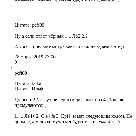
Цитата: peff88
Ну а если ответ чёрных 1... Лв2 2.?
2. Сg2+ и белые выигрывают, это ж не задача а этюд
28 марта 2019 23:06
0
peff88
Цитата: boba
Цитата: Ильф
Душевно! Уж лучше черным дать шах на е4. Дольше
промучаются:-)
1. ... Лe4+ 2. C:e4 fe 3. Крf1 и мат следуюшим ходом. Не
дольше, а меньше мучаться будут и это гуманно :-)