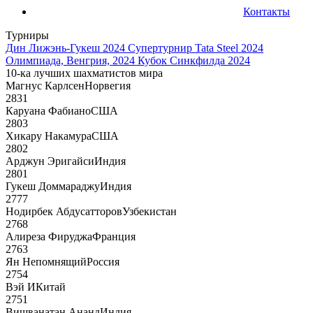
Контакты
Турниры
Дин Лижэнь-Гукеш 2024
Супертурнир Tata Steel 2024
Олимпиада, Венгрия, 2024
Кубок Синкфилда 2024
10-ка лучших шахматистов мира
Магнус Карлсен
Норвегия
2831
Каруана Фабиано
США
2803
Хикару Накамура
США
2802
Арджун Эригайси
Индия
2801
Гукеш Доммараджу
Индия
2777
Нодирбек Абдусатторов
Узбекистан
2768
Алиреза Фируджа
Франция
2763
Ян Непомнящий
Россия
2754
Вэй И
Китай
2751
Вишванатан Ананд
Индия