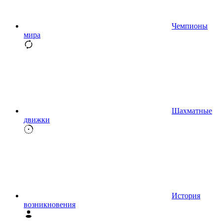
Чемпионы
мира
Шахматные
движки
История
возникновения