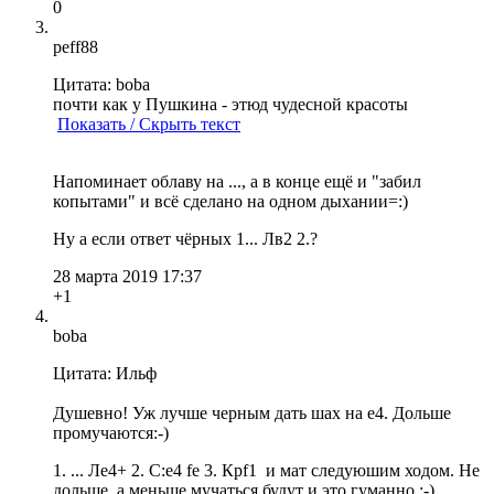
0
peff88
Цитата: boba
почти как у Пушкина - этюд чудесной красоты
Показать / Скрыть текст
Напоминает облаву на ..., а в конце ещё и "забил
копытами" и всё сделано на одном дыхании=:)
Ну а если ответ чёрных 1... Лв2 2.?
28 марта 2019 17:37
+1
boba
Цитата: Ильф
Душевно! Уж лучше черным дать шах на е4. Дольше
промучаются:-)
1. ... Лe4+ 2. C:e4 fe 3. Крf1 и мат следуюшим ходом. Не
дольше, а меньше мучаться будут и это гуманно :-)