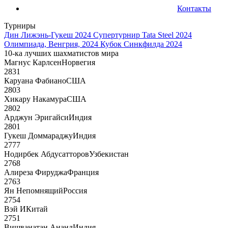
Контакты
Турниры
Дин Лижэнь-Гукеш 2024
Супертурнир Tata Steel 2024
Олимпиада, Венгрия, 2024
Кубок Синкфилда 2024
10-ка лучших шахматистов мира
Магнус Карлсен
Норвегия
2831
Каруана Фабиано
США
2803
Хикару Накамура
США
2802
Арджун Эригайси
Индия
2801
Гукеш Доммараджу
Индия
2777
Нодирбек Абдусатторов
Узбекистан
2768
Алиреза Фируджа
Франция
2763
Ян Непомнящий
Россия
2754
Вэй И
Китай
2751
Вишванатан Ананд
Индия