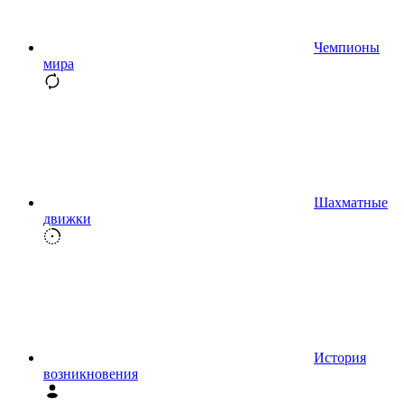
Чемпионы
мира
Шахматные
движки
История
возникновения