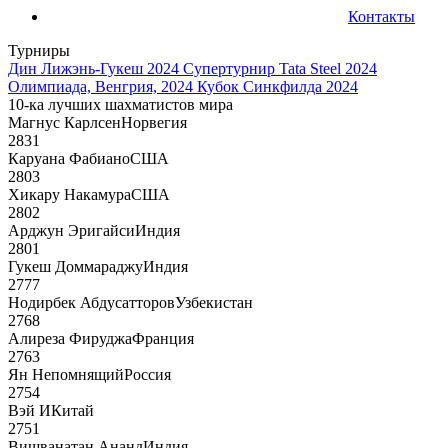
Контакты
Турниры
Дин Лижэнь-Гукеш 2024
Супертурнир Tata Steel 2024
Олимпиада, Венгрия, 2024
Кубок Синкфилда 2024
10-ка лучших шахматистов мира
Магнус Карлсен
Норвегия
2831
Каруана Фабиано
США
2803
Хикару Накамура
США
2802
Арджун Эригайси
Индия
2801
Гукеш Доммараджу
Индия
2777
Нодирбек Абдусатторов
Узбекистан
2768
Алиреза Фируджа
Франция
2763
Ян Непомнящий
Россия
2754
Вэй И
Китай
2751
Вишванатан Ананд
Индия