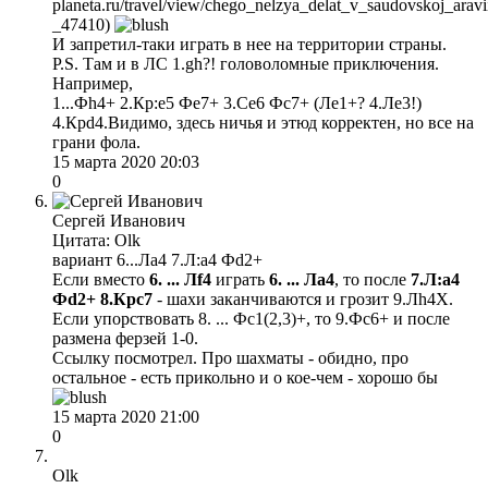
planeta.ru/travel/view/chego_nelzya_delat_v_saudovskoj_aravi
_47410)
И запретил-таки играть в нее на территории страны.
P.S. Там и в ЛС 1.gh?! головоломные приключения.
Например,
1...Фh4+ 2.Кр:e5 Фe7+ 3.Ce6 Фс7+ (Лe1+? 4.Лe3!)
4.Крd4.Видимо, здесь ничья и этюд корректен, но все на
грани фола.
15 марта 2020 20:03
0
Сергей Иванович
Цитата: Olk
вариант 6...Лa4 7.Л:a4 Фd2+
Если вместо
6. ... Лf4
играть
6. ... Лa4
, то после
7.Л:a4
Фd2+ 8.Крс7
- шахи заканчиваются и грозит 9.Лh4Х.
Если упорствовать 8. ... Фс1(2,3)+, то 9.Фс6+ и после
размена ферзей 1-0.
Ссылку посмотрел. Про шахматы - обидно, про
остальное - есть прикольно и о кое-чем - хорошо бы
15 марта 2020 21:00
0
Olk