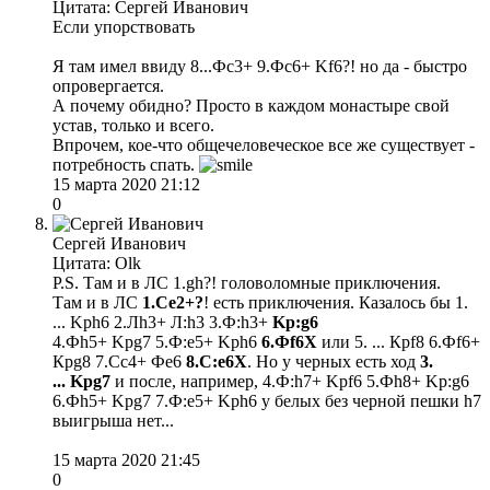
Цитата: Сергей Иванович
Если упорствовать
Я там имел ввиду 8...Фс3+ 9.Фс6+ Kf6?! но да - быстро
опровергается.
А почему обидно? Просто в каждом монастыре свой
устав, только и всего.
Впрочем, кое-что общечеловеческое все же существует -
потребность спать.
15 марта 2020 21:12
0
Сергей Иванович
Цитата: Olk
P.S. Там и в ЛС 1.gh?! головоломные приключения.
Там и в ЛС
1.Сe2+?
! есть приключения. Казалось бы 1.
... Kрh6 2.Лh3+ Л:h3 3.Ф:h3+
Kр:g6
4.Фh5+ Kрg7 5.Ф:e5+ Kрh6
6.Фf6Х
или 5. ... Крf8 6.Фf6+
Крg8 7.Cc4+ Фе6
8.С:е6Х
. Но у черных есть ход
3.
... Kрg7
и после, например, 4.Ф:h7+ Kрf6 5.Фh8+ Kр:g6
6.Фh5+ Kрg7 7.Ф:e5+ Kрh6 у белых без черной пешки h7
выигрыша нет...
15 марта 2020 21:45
0