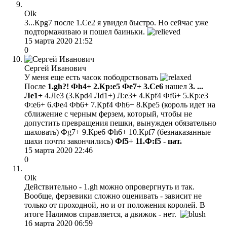
Olk
3...Крg7 после 1.Сe2 я увидел быстро. Но сейчас уже
подтормаживаю и пошел баиньки.
15 марта 2020 21:52
0
Сергей Иванович
У меня еще есть часок пободрствовать
После
1.gh?! Фh4+ 2.Кр:e5 Фe7+ 3.Ce6
нашел
3. ...
Ле1+
4.Ле3 (3.Крd4 Лd1+) Л:е3+ 4.Крf4 Фf6+ 5.Кр:е3
Ф:е6+ 6.Фе4 Фb6+ 7.Крf4 Фh6+ 8.Кре5 (король идет на
сближение с черным ферзем, который, чтобы не
допустить превращения пешки, вынужден обязательно
шаховать) Фg7+ 9.Кре6 Фh6+ 10.Крf7 (безнаказанные
шахи почти закончились)
Фf5+ 11.Ф:f5 - пат.
15 марта 2020 22:46
0
Olk
Действительно - 1.gh можно опровергнуть и так.
Вообще, ферзевики сложно оценивать - зависит не
только от проходной, но и от положения королей. В
итоге Налимов справляется, а движок - нет.
16 марта 2020 06:59