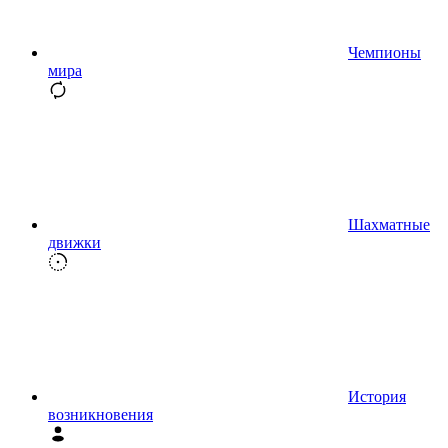
Чемпионы
мира
Шахматные
движки
История
возникновения