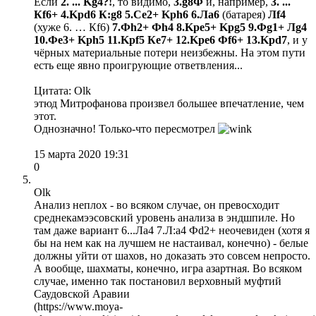
Если
2. ... Kg4?!
, то видимо,
3.g8Ф
и, например,
3. ...
Кf6+ 4.Kрd6 К:g8 5.Сe2+ Kрh6 6.Лa6
(батарея)
Лf4
(хуже 6. … Кf6)
7.Фh2+ Фh4 8.Kрe5+ Kрg5 9.Фg1+ Лg4
10.Фe3+ Kрh5 11.Kрf5 Кe7+ 12.Kрe6 Фf6+ 13.Kрd7
, и у
чёрных материальные потери неизбежны. На этом пути
есть еще явно проигрующие ответвления...
Цитата: Olk
этюд Митрофанова произвел большее впечатление, чем
этот.
Однозначно! Только-что пересмотрел
15 марта 2020 19:31
0
Olk
Анализ неплох - во всяком случае, он превосходит
среднекамээсовский уровень анализа в эндшпиле. Но
там даже вариант 6...Лa4 7.Л:a4 Фd2+ неочевиден (хотя я
бы на нем как на лучшем не настаивал, конечно) - белые
должны уйти от шахов, но доказать это совсем непросто.
А вообще, шахматы, конечно, игра азартная. Во всяком
случае, именно так постановил верховный муфтий
Саудовской Аравии
(https://www.moya-