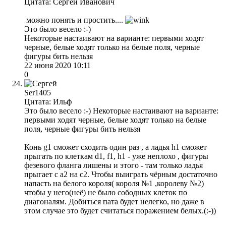
Цитата: Сергей Иванович
можно понять и простить....
Это было весело :-)
Некоторые настаивают на варианте: первыми ходят
черные, белые ходят только на белые поля, черные
фигуры бить нельзя
22 июня 2020 10:11
0
Ser1405
Цитата: Ильф
Это было весело :-) Некоторые настаивают на варианте:
первыми ходят черные, белые ходят только на белые
поля, черные фигуры бить нельзя
Конь g1 сможет сходить один раз , а ладья h1 сможет
прыгать по клеткам d1, f1, h1 - уже неплохо , фигуры
фезевого фланга лишены и этого - там только ладья
прыгает с а2 на с2. Чтобы выиграть чёрным достаточно
напасть на белого короля( короля №1 ,королеву №2)
чтобы у него(неё) не было сободных клеток по
диагоналям. Добиться пата будет нелегко, но даже в
этом случае это будет считаться поражением белых.(:-))