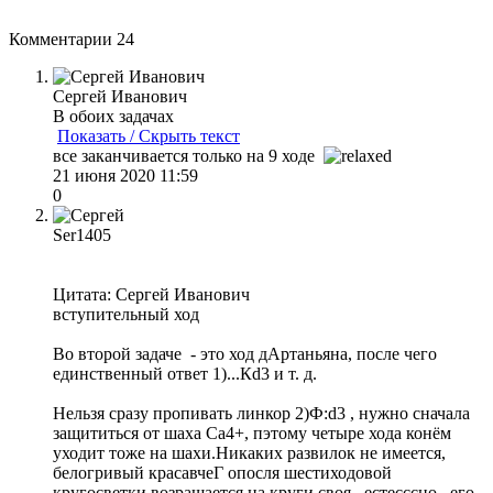
Комментарии
24
Сергей Иванович
В обоих задачах
Показать / Скрыть текст
все заканчивается только на 9 ходе
21 июня 2020 11:59
0
Ser1405
Цитата: Сергей Иванович
вступительный ход
Во второй задаче - это ход дАртаньяна, после чего
единственный ответ 1)...Кd3 и т. д.
Нельзя сразу пропивать линкор 2)Ф:d3 , нужно сначала
защититься от шаха Са4+, пэтому четыре хода конём
уходит тоже на шахи.Никаких развилок не имеется,
белогривый красавчеГ опосля шестиходовой
кругосветки возращается на круги своя , естесссно , его