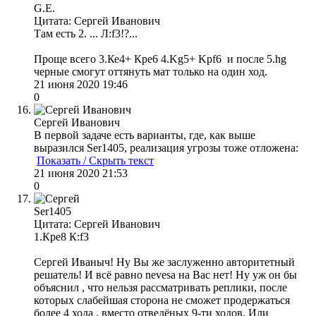
G.E.
Цитата: Сергей Иванович
Там есть 2. ... Л:f3!?...
Проще всего 3.Ке4+ Кре6 4.Kg5+ Kpf6 и после 5.hg
черные смогут оттянуть мат только на один ход.
21 июня 2020 19:46
0
Сергей Иванович
В первой задаче есть варианты, где, как выше
выразился Ser1405, реализация угрозы тоже отложена:
Показать / Скрыть текст
21 июня 2020 21:53
0
Ser1405
Цитата: Сергей Иванович
1.Кре8 К:f3
Сергей Иваныч! Ну Вы же заслуженно авторитетный
решатель! И всё равно nevesa на Вас нет! Ну уж он бы
объяснил , что нельзя рассматривать реплики, после
которых слабейшая сторона не сможет продержаться
более 4 хода , вместо отведёных 9-ти ходов. Или