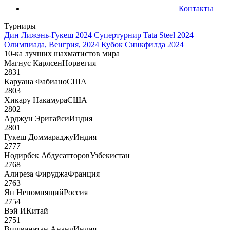
Контакты
Турниры
Дин Лижэнь-Гукеш 2024
Супертурнир Tata Steel 2024
Олимпиада, Венгрия, 2024
Кубок Синкфилда 2024
10-ка лучших шахматистов мира
Магнус Карлсен
Норвегия
2831
Каруана Фабиано
США
2803
Хикару Накамура
США
2802
Арджун Эригайси
Индия
2801
Гукеш Доммараджу
Индия
2777
Нодирбек Абдусатторов
Узбекистан
2768
Алиреза Фируджа
Франция
2763
Ян Непомнящий
Россия
2754
Вэй И
Китай
2751
Вишванатан Ананд
Индия