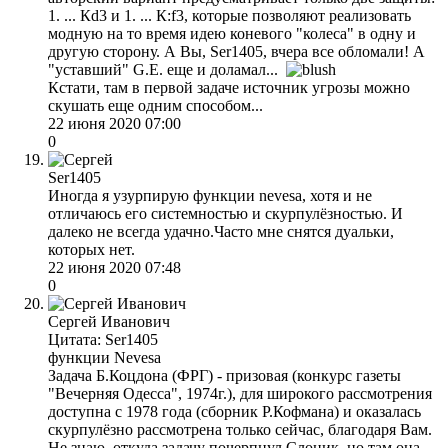
1. ... Кd3 и 1. ... К:f3, которые позволяют реализовать
модную на то время идею коневого "колеса" в одну и
другую сторону. А Вы, Ser1405, вчера все обломали! А
"уставший" G.E. еще и доламал...
Кстати, там в первой задаче источник угрозы можно
скушать еще одним способом...
22 июня 2020 07:00
0
Ser1405
Иногда я узурпирую функции nevesa, хотя и не
отличаюсь его системностью и скурпулёзностью. И
далеко не всегда удачно.Часто мне снятся дуальки,
которых нет.
22 июня 2020 07:48
0
Сергей Иванович
Цитата: Ser1405
функции Nevesa
Задача Б.Коцдона (ФРГ) - призовая (конкурс газеты
"Вечерняя Одесса", 1974г.), для широкого рассмотрения
доступна с 1978 года (сборник Р.Кофмана) и оказалась
скурпулёзно рассмотрена только сейчас, благодаря Вам.
Не знаю, откуда задачу почерпнул Слоник, но там она