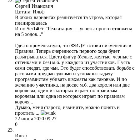
Сергей Иванович
Цитата: Ильф
В обоих вариантах реализуется та угроза, которая
планировалась
И по Ser1405: "Реализация ... угрозы просто отложена
на 5 ходов..."
Где-то промелькнуло, что ФИДЕ готовит изменения в
Правила. Теперь очередность первого хода будет
разыгрываться. Цвета фигур (белые, желтые, черные с
оттенками и без) м.б. у каждого из участников. Пусть
сами следят, где чьи. Это будет способствовать борьбе с
расовыми предрассудками и усложнит задачу
программистам убивать шахматы как таковые. И по
желанию участника, на доске м.б. два короля или две
королевы, один из которых играет по правилам
королевы или одна из которых играет по правилам
короля...
Думаю, меня старого, извините, можно понять и
простить....
22 июня 2020 09:27
0
Ильф