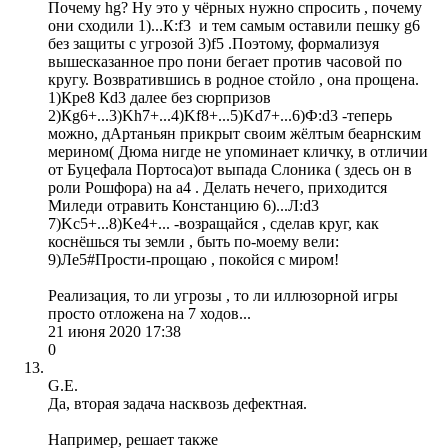
Почему hg? Ну это у чёрных нужно спросить , почему
они сходили 1)...К:f3 и тем самым оставили пешку g6
без защиты с угрозой 3)f5 .Поэтому, формализуя
вышесказанное про пони бегает против часовой по
кругу. Возвратившись в родное стойло , она прощена.
1)Кре8 Кd3 далее без сюрпризов
2)Кg6+...3)Kh7+...4)Kf8+...5)Kd7+...6)Ф:d3 -теперь
можно, дАртаньян прикрыт своим жёлтым беарнским
мерином( Дюма нигде не упоминает кличку, в отличии
от Буцефала Портоса)от выпада Слоника ( здесь он в
роли Рошфора) на а4 . Делать нечего, приходится
Миледи отравить Констанцию 6)...Л:d3
7)Kc5+...8)Kе4+... -возращайся , сделав круг, как
коснёшься ты земли , быть по-моему вели:
9)Ле5#Прости-прощаю , покойся с миром!
Реализация, то ли угрозы , то ли иллюзорной игры
просто отложена на 7 ходов...
21 июня 2020 17:38
0
G.E.
Да, вторая задача насквозь дефектная.
Например, решает также