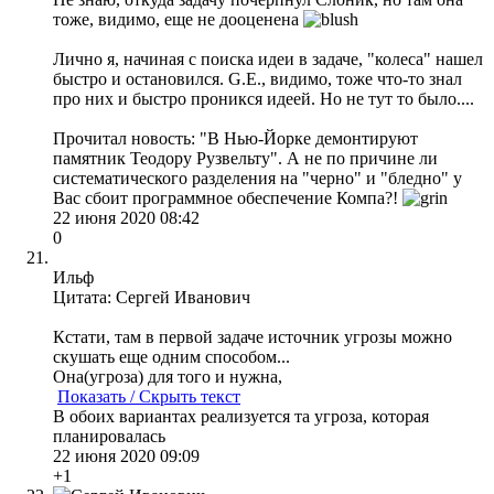
тоже, видимо, еще не дооценена
Лично я, начиная с поиска идеи в задаче, "колеса" нашел
быстро и остановился. G.E., видимо, тоже что-то знал
про них и быстро проникся идеей. Но не тут то было....
Прочитал новость: "В Нью-Йорке демонтируют
памятник Теодору Рузвельту". А не по причине ли
систематического разделения на "черно" и "бледно" у
Вас сбоит программное обеспечение Компа?!
22 июня 2020 08:42
0
Ильф
Цитата: Сергей Иванович
Кстати, там в первой задаче источник угрозы можно
скушать еще одним способом...
Она(угроза) для того и нужна,
Показать / Скрыть текст
В обоих вариантах реализуется та угроза, которая
планировалась
22 июня 2020 09:09
+1