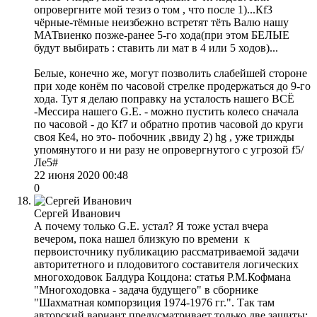
опровергните мой тезиз о том , что после 1)...Кf3
чёрные-тёмные неизбежно встретят тёть Валю нашу
МАТвиенко позже-ранее 5-го хода(при этом БЕЛЫЕ
будут выбирать : ставить ли мат в 4 или 5 ходов)...
Белые, конечно же, могут позволить слабейшей стороне
при ходе конём по часовой стрелке продержаться до 9-го
хода. Тут я делаю поправку на усталость нашего ВСЁ
-Мессира нашего G.E. - можно пустить колесо сначала
по часовой - до Кf7 и обратно против часовой до круги
своя Ке4, но это- побочник ,ввиду 2) hg , уже трижды
упомянутого и ни разу не опровергнутого с угрозой f5/
Ле5#
22 июня 2020 00:48
0
Сергей Иванович
А почему только G.E. устал? Я тоже устал вчера
вечером, пока нашел близкую по времени к
первоисточнику публикацию рассматриваемой задачи
авторитетного и плодовитого составителя логических
многоходовок Балдура Коцдона: статья Р.М.Кофмана
"Многоходовка - задача будущего" в сборнике
"Шахматная компорзиция 1974-1976 гг.". Так там
авторский вариант предусматривает только две защиты: