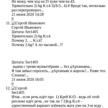
Не вижу, чем ход на f3 хуже чем на d3.
Удивительно 2) hg K:с4 3)Лс5.. 4) # Вроде так, несколько
раз перепроверил...
21 июня 2020 14:28
0
Сергей Иванович
Цитата: Ser1405
Удивительно 2) hg K:с4
Почему 2. ... K:с4?
Почему 2.hg? А по часовой...?!
Цитата: Ser1405
задача с тремя мушкетёрами ... без дАртаньяна...
Я там забыл спросить... дАртаньян и король?... Разве что
Слоник!...
21 июня 2020 16:05
0
Ser1405
Итак , если речь идёт про 1) Кре8 К:f3 - ведь об этой
реплике идёт речь , не так ли ? 2)h:g К:с4 -
единственный вариант избежать мата уже на 3-м ходу .