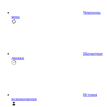
Чемпионы
мира
Шахматные
движки
История
возникновения