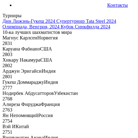
Контакты
Турниры
Дин Лижэнь-Гукеш 2024
Супертурнир Tata Steel 2024
Олимпиада, Венгрия, 2024
Кубок Синкфилда 2024
10-ка лучших шахматистов мира
Магнус Карлсен
Норвегия
2831
Каруана Фабиано
США
2803
Хикару Накамура
США
2802
Арджун Эригайси
Индия
2801
Гукеш Доммараджу
Индия
2777
Нодирбек Абдусатторов
Узбекистан
2768
Алиреза Фируджа
Франция
2763
Ян Непомнящий
Россия
2754
Вэй И
Китай
2751
Вишванатан Ананд
Индия