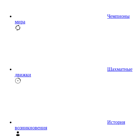
Чемпионы
мира
Шахматные
движки
История
возникновения