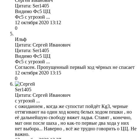
Сергей Иванович
Цитата: Ser1405
Видимо Фс5 ЦЦ
Фс5 с угрозой ...
12 октября 2020 13:12
0
Ильф
Цитата: Сергей Иванович
Цитата: Ser1405
Видимо Фс5 ЦЦ
Фс5 с угрозой ...
Согласен. Пропущенный первый ход чёрных не спасает
12 октября 2020 13:15
0
Ser1405
Цитата: Сергей Иванович
c угрозой ...
c ожиданием , когда же супостат пойдёт Кg3, черные
оттягивают на один ход конец белых ходом пешки , но
её дальнейшую свободу вяжет ладья. Ставят , конечно,
мат они после шаха , но как-то первые два хода у них
нет выбора... Наверно , всё же трудно говорить о ЦЦ. Не
важно.