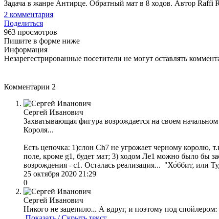
Задача в жанре Антирце. Обратный мат в 8 ходов. Автор Raffi 
2
комментария
Поделиться
963 просмотров
Пишите в форме ниже
Информация
Незарегестрированные посетители не могут оставлять коммента
Комментарии
2
Сергей Иванович
Захватывающая фигура возрождается на своем начальном
Короля...
Есть цепочка: 1)слон Ch7 не угрожает черному королю, т.к
поле, кроме g1, будет мат; 3) ходом Ле1 можно было бы з
возрождения - с1. Осталась реализация... "Хо́ббит, или Туда
25 октября 2020 21:29
0
Сергей Иванович
Никого не зацепило... А вдруг, и поэтому под спойлером:
Показать / Скрыть текст