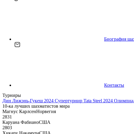
Биография ша
Контакты
Турниры
Дин Лижэнь-Гукеш 2024
Супертурнир Tata Steel 2024
Олимпиад
10-ка лучших шахматистов мира
Магнус Карлсен
Норвегия
2831
Каруана Фабиано
США
2803
Хикару Накамура
США