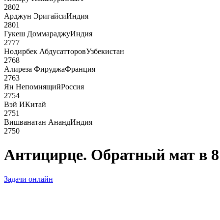
2802
Арджун Эригайси
Индия
2801
Гукеш Доммараджу
Индия
2777
Нодирбек Абдусатторов
Узбекистан
2768
Алиреза Фируджа
Франция
2763
Ян Непомнящий
Россия
2754
Вэй И
Китай
2751
Вишванатан Ананд
Индия
2750
Антицирце. Обратный мат в 8
Задачи онлайн