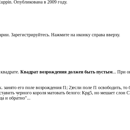
Ruppin. Опубликована в 2009 году.
рии. Зарегистрируйтесь. Нажмите на иконку справа вверху.
 квадрате.
Квадрат возрождения должен быть пустым
... При 
. занято его поле возрождения f1; 2)если поле f1 освободить, то
аставить черного короля матовать белого: Крg5, но мешает слон C
́ и обра́тно"...