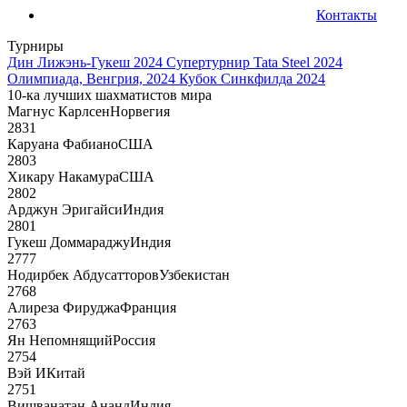
Контакты
Турниры
Дин Лижэнь-Гукеш 2024
Супертурнир Tata Steel 2024
Олимпиада, Венгрия, 2024
Кубок Синкфилда 2024
10-ка лучших шахматистов мира
Магнус Карлсен
Норвегия
2831
Каруана Фабиано
США
2803
Хикару Накамура
США
2802
Арджун Эригайси
Индия
2801
Гукеш Доммараджу
Индия
2777
Нодирбек Абдусатторов
Узбекистан
2768
Алиреза Фируджа
Франция
2763
Ян Непомнящий
Россия
2754
Вэй И
Китай
2751
Вишванатан Ананд
Индия