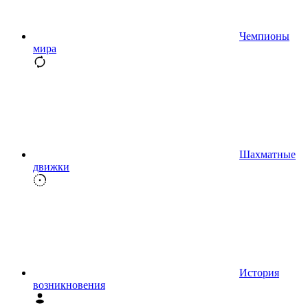
Чемпионы
мира
Шахматные
движки
История
возникновения