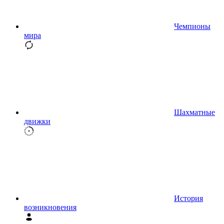
Чемпионы
мира
Шахматные
движки
История
возникновения