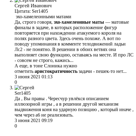
Сергей Иванович
Цитата: Ser1405
эхо-хамелеонными матами
Да, строго говоря,
эхо-хамелеонные маты
— матовые
финалы в задаче, в которых расположение фигур
повторяется при нахождении атакуемого короля на
полях разного цвета. Здесь очень похоже. А вот по
поводу упоминания в комменте телодвижений ладьи
Лс2 - не понятно. В решении в обоих ветвях она
выполняет свою функцию, оставаясь на месте. И про ЛС
- совсем не строго, кажись...
А еще, в тоне Слоника нужно
отметить
аристократичность
задачи - пешек-то нет...
3 июня 2021 01:13
0
Ser1405
Да , Вы правы . Чересчур увлёкся описанием
иллюзорной игры , а в решении другой механизм
выдвижения коня на ударную позицию , который иначе ,
чем через а6 не реализовать.
3 июня 2021 09:19
0