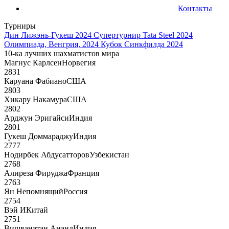
Контакты
Турниры
Дин Лижэнь-Гукеш 2024
Супертурнир Tata Steel 2024
Олимпиада, Венгрия, 2024
Кубок Синкфилда 2024
10-ка лучших шахматистов мира
Магнус Карлсен
Норвегия
2831
Каруана Фабиано
США
2803
Хикару Накамура
США
2802
Арджун Эригайси
Индия
2801
Гукеш Доммараджу
Индия
2777
Нодирбек Абдусатторов
Узбекистан
2768
Алиреза Фируджа
Франция
2763
Ян Непомнящий
Россия
2754
Вэй И
Китай
2751
Вишванатан Ананд
Индия