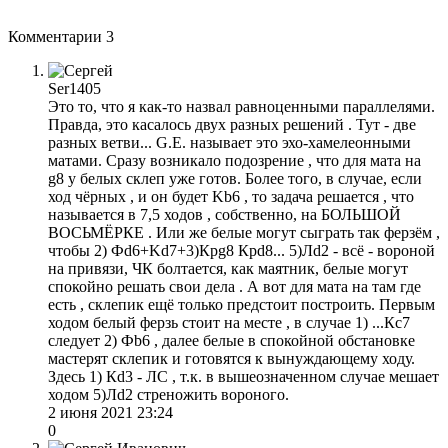
Комментарии
3
Ser1405
Это то, что я как-то назвал равноценными параллелями.
Правда, это касалось двух разных решений . Тут - две
разных ветви... G.E. называет это эхо-хамелеонными
матами. Сразу возникало подозрение , что для мата на
g8 у белых склеп уже готов. Более того, в случае, если
ход чёрных , и он будет Kb6 , то задача решается , что
называется в 7,5 ходов , собственно, на БОЛЬШОЙ
ВОСЬМЁРКЕ . Или же белые могут сыграть так ферзём ,
чтобы 2) Фd6+Kd7+3)Крg8 Крd8... 5)Лd2 - всё - вороной
на привязи, ЧК болтается, как маятник, белые могут
спокойно решать свои дела . А вот для мата на там где
есть , склепик ещё только предстоит построить. Первым
ходом белый ферзь стоит на месте , в случае 1) ...Кс7
следует 2) Фb6 , далее белые в спокойной обстановке
мастерят склепик и готовятся к вынуждающему ходу.
Здесь 1) Кd3 - ЛС , т.к. в вышеозначенном случае мешает
ходом 5)Лd2 cтреножить вороного.
2 июня 2021 23:24
0