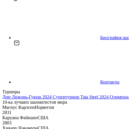
Биография ша
Контакты
Турниры
Дин Лижэнь-Гукеш 2024
Супертурнир Tata Steel 2024
Олимпиад
10-ка лучших шахматистов мира
Магнус Карлсен
Норвегия
2831
Каруана Фабиано
США
2803
Хикару Накамура
США