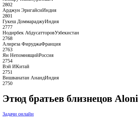
2802
Арджун Эригайси
Индия
2801
Гукеш Доммараджу
Индия
2777
Нодирбек Абдусатторов
Узбекистан
2768
Алиреза Фируджа
Франция
2763
Ян Непомнящий
Россия
2754
Вэй И
Китай
2751
Вишванатан Ананд
Индия
2750
Этюд братьев близнецов Aloni
Задачи онлайн