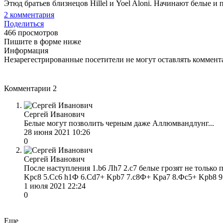
Этюд братьев близнецов Hillel и Yoel Aloni. Начинают белые и
2
комментария
Поделиться
466 просмотров
Пишите в форме ниже
Информация
Незарегестрированные посетители не могут оставлять коммента
Комментарии
2
Сергей Иванович
Белые могут позволить черным даже Аллюмвандлунг...
28 июня 2021 10:26
0
Сергей Иванович
После наступления 1.b6 Лh7 2.c7 белые грозят не только 
Kрc8 5.Сc6 h1Ф 6.Сd7+ Kрb7 7.c8Ф+ Kрa7 8.Фc5+ Kрb8 9.
1 июля 2021 22:24
0
Еще