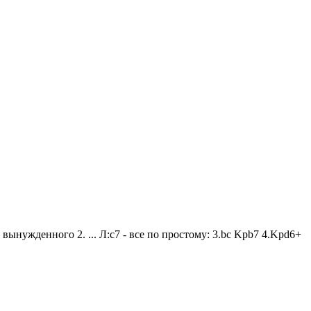
ынужденного 2. ... Л:c7 - все по простому: 3.bc Kрb7 4.Kрd6+