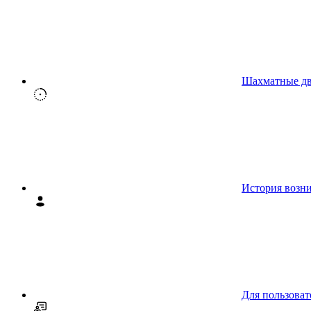
Шахматные д
История возн
Для пользоват