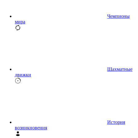
Чемпионы
мира
Шахматные
движки
История
возникновения