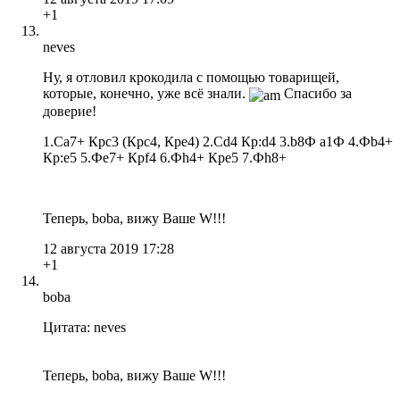
+1
neves
Ну, я отловил крокодила с помощью товарищей,
которые, конечно, уже всё знали.
Спасибо за
доверие!
1.Сa7+ Крc3 (Крc4, Крe4) 2.Сd4 Кр:d4 3.b8Ф a1Ф 4.Фb4+
Кр:e5 5.Фe7+ Крf4 6.Фh4+ Крe5 7.Фh8+
Теперь, boba, вижу Ваше W!!!
12 августа 2019 17:28
+1
boba
Цитата: neves
Теперь, boba, вижу Ваше W!!!