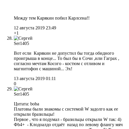
Между тем Карякин побил Карлсена!!
12 августа 2019 23:49
+1
Ser1405
Вот если Карякин не допустил бы тогда обидного
проигрыша в конце... То был бы в Сочи ,или Гаграх ,
согласно мечтам Косого - костюм с отливом и
магнитофон с машиной... Эх!
13 августа 2019 01:11
0
Ser1405
Цитата: boba
Платовы были знакомы с системой W задолго как ее
открыли бразильцы!
Первое , что я подумал - бразильцы открыли W так: 4)
Фb4+ - Клодоалдо отдаёт назад по левому флангу мяч