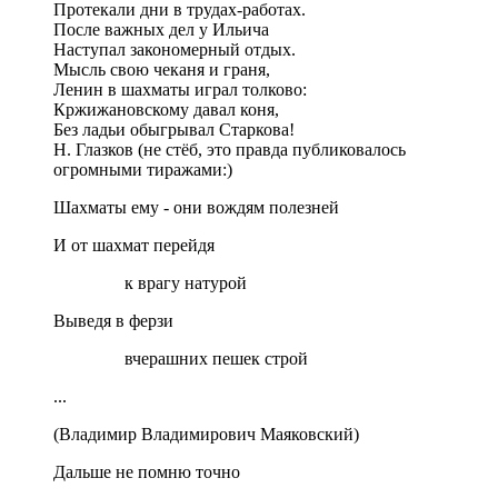
Протекали дни в трудах-работах.
После важных дел у Ильича
Наступал закономерный отдых.
Мысль свою чеканя и граня,
Ленин в шахматы играл толково:
Кржижановскому давал коня,
Без ладьи обыгрывал Старкова!
Н. Глазков (не стёб, это правда публиковалось
огромными тиражами:)
Шахматы ему - они вождям полезней
И от шахмат перейдя
к врагу натурой
Выведя в ферзи
вчерашних пешек строй
...
(Владимир Владимирович Маяковский)
Дальше не помню точно