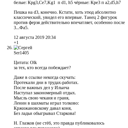
белые: Крg3,Ce7,Kg1 п d1, h5 чёрные: Кре3 п а2,d5,h7
Пешка на d3, конечно. Кстати, хоть этюд абсолютно
классический, увидел его впервые. Танец 2 фигурок
против ферзя действительно впечатляет, особенно после
3...Фa5.
12 августа 2019 20:34
+1
Ser1405
Цитата: Olk
за тех, кто всегда побеждает?
Даже в ссылке некогда скучать:
Протекали дни в трудах-работах.
После важных дел у Ильича
Наступал закономерный отдых.
Мысль свою чеканя и граня,
Ленин в шахматы играл толково:
Кржижановскому давал коня,
Без ладьи обыгрывал Старкова!
Н. Глазков (не стёб, это правда публиковалось