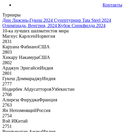
Контакты
Турниры
Дин Лижэнь-Гукеш 2024
Супертурнир Tata Steel 2024
Олимпиада, Венгрия, 2024
Кубок Синкфилда 2024
10-ка лучших шахматистов мира
Магнус Карлсен
Норвегия
2831
Каруана Фабиано
США
2803
Хикару Накамура
США
2802
Арджун Эригайси
Индия
2801
Гукеш Доммараджу
Индия
2777
Нодирбек Абдусатторов
Узбекистан
2768
Алиреза Фируджа
Франция
2763
Ян Непомнящий
Россия
2754
Вэй И
Китай
2751
Вишванатан Ананд
Индия