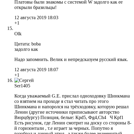
Платовы были знакомы с системой W задолго как ее
открыли бразильцы!
12 августа 2019 18:03
+1
Olk
Цитата: boba
задолго как
Надо запомнить. Велик и непредсказуем русский язык.
12 августа 2019 18:07
+1
Ser1405
Когда уважаемый G.E. прислал одноходовку Шинкмана
со взятием на проходе я стал читать про этого
Шинкмана и напоролся на трёхходовку, которую решал
Ленин (другие источники приписывают авторство
Вюрцбургу) Позиция, белые: Крd5, Фg4,Ch4 Ч Крf1
Есть рисунок, где Ленин смотрит на доску со стороны 8-
й горизонтали , т.е играет за черных. Попутно я
разобрал и данный этюд , а также более знаменитый