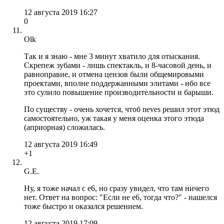
12 августа 2019 16:27
0
Olk
Так и я знаю - мне 3 минут хватило для отыскания.
Скрепеж зубами - лишь спектакль, и 8-часовой день, и
равноправие, и отмена цензов были общемировыми
проектами, вполне поддержанными элитами - ибо все
это сулило повышение производительности и барыши.
По существу - очень хочется, чтоб neves решил этот этюд
самостоятельно, уж такая у меня оценка этого этюда
(априорная) сложилась.
12 августа 2019 16:49
+1
G.E.
Ну, я тоже начал с е6, но сразу увидел, что там ничего
нет. Ответ на вопрос: "Если не е6, тогда что?" - нашелся
тоже быстро и оказался решением.
12 августа 2019 17:09