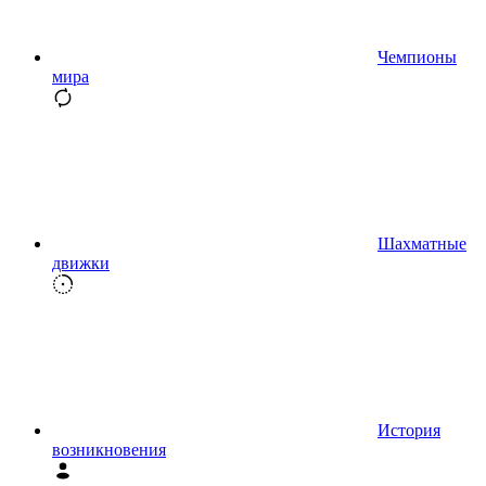
Чемпионы
мира
Шахматные
движки
История
возникновения