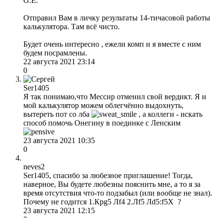
G.E.
Отправил Вам в личку результаты 14-тичасовой работы
калькулятора. Там всё чисто.
Будет очень интересно , ежели комп и я вместе с ним
будем посрамлены.
22 августа 2021 23:14
0
Ser1405
Я так понимаю,что Мессир отменил свой вердикт. Я и
мой калькулятор можем облегчённо выдохнуть,
вытереть пот со лба
, а коллеги - искать
способ помочь Онегину в поединке с Ленским
23 августа 2021 10:35
0
neves2
Ser1405, спасибо за любезное приглашение! Тогда,
наверное, Вы будете любезны пояснить мне, а то я за
время отсутствия что-то подзабыл (или вообще не знал).
Почему не годится 1.Крg5 Лf4 2.Лf5 Лd5:f5X ?
23 августа 2021 12:15