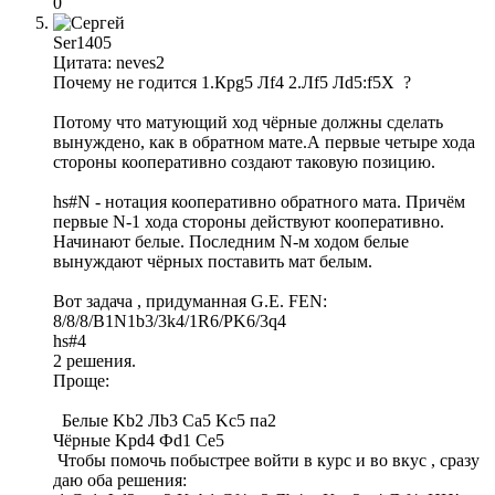
0
Ser1405
Цитата: neves2
Почему не годится 1.Крg5 Лf4 2.Лf5 Лd5:f5X ?
Потому что матующий ход чёрные должны сделать
вынуждено, как в обратном мате.А первые четыре хода
стороны кооперативно создают таковую позицию.
hs#N - нотация кооперативно обратного мата. Причём
первые N-1 хода стороны действуют кооперативно.
Начинают белые. Последним N-м ходом белые
вынуждают чёрных поставить мат белым.
Вот задача , придуманная G.E. FEN:
8/8/8/B1N1b3/3k4/1R6/PK6/3q4
hs#4
2 решения.
Проще:
Белые Kb2 Лb3 Ca5 Kc5 пa2
Чёрные Kрd4 Фd1 Сe5
Чтобы помочь побыстрее войти в курс и во вкус , сразу
даю оба решения: