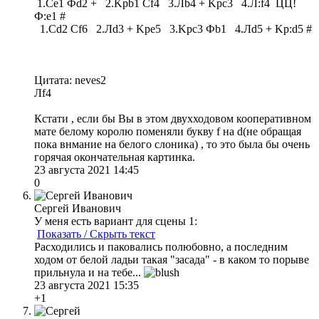
1.Сe1 Фd2 + 2.Kрb1 Сf4 3.Лb4 + Kрc3 4.Л:f4 ЦЦ!
Ф:e1 #
1.Сd2 Сf6 2.Лd3 + Kрe5 3.Kрc3 Фb1 4.Лd5 + Kр:d5 #
Цитата: neves2
Лf4
Кстати , если бы Вы в этом двухходовом кооперативном
мате белому королю поменяли букву f на d(не обращая
пока внмание на белого слоника) , то это была бы очень
горячая окончательная картинка.
23 августа 2021 14:45
0
Сергей Иванович
У меня есть вариант для сцены 1:
Показать / Скрыть текст
Расходились и паковались полюбовно, а последним
ходом от белой ладьи такая "засада" - в каком то порыве
прильнула и на тебе...
23 августа 2021 15:35
+1