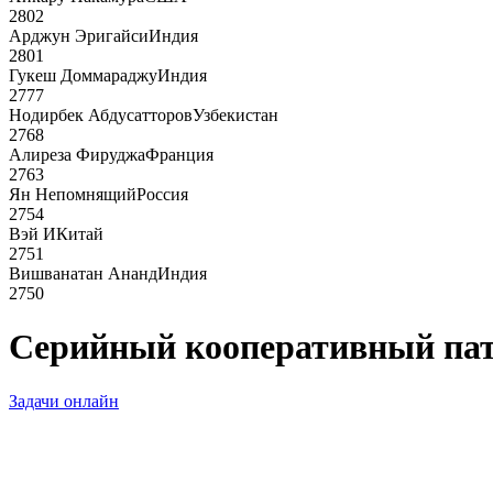
2802
Арджун Эригайси
Индия
2801
Гукеш Доммараджу
Индия
2777
Нодирбек Абдусатторов
Узбекистан
2768
Алиреза Фируджа
Франция
2763
Ян Непомнящий
Россия
2754
Вэй И
Китай
2751
Вишванатан Ананд
Индия
2750
Серийный кооперативный пат 
Задачи онлайн