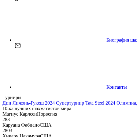
Биография ша
Контакты
Турниры
Дин Лижэнь-Гукеш 2024
Супертурнир Tata Steel 2024
Олимпиад
10-ка лучших шахматистов мира
Магнус Карлсен
Норвегия
2831
Каруана Фабиано
США
2803
Хикару Накамура
США