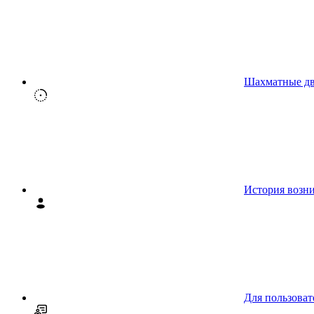
Шахматные д
История возн
Для пользоват