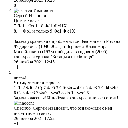
26 ноября 2021 10:25
0
Сергей Иванович
Цитата: neves2
7.Лc1+ Ф:c1+ 8.Фd1 Ф:d1X
8. ... Фb1 и только 9.Фс1 Ф:с1Х
Задача украинских проблемистов Залокоцкого Романа
Фёдоровича (1940-2021) и Черноуса Владимира
Михайловича (1933) победила в годовом (2005)
конкурсе журнала "Козацька шахівниця".
26 ноября 2021 12:45
+1
neves2
Что ж, можно и короче:
1.Лh2 Фf6 2.Сg7 Фe5 3.Сf6 Фd4 4.Сe5 Фc3 5.Сd4 Фb2
6.Сc3 Ф:c3 7.Фa3+ Ф:a3 8.Л:c1+ Ф:c1X
Задача классная! И победа в конкурсе многого стоит!
Спасибо, Сергей Иванович, что ознакомили с ней
посетителей сайта.
26 ноября 2021 17:52
+1