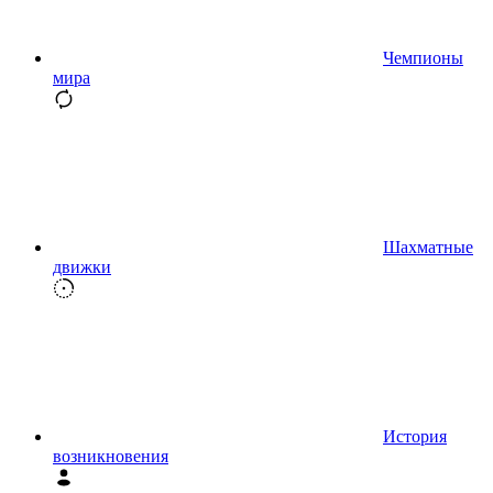
Чемпионы
мира
Шахматные
движки
История
возникновения