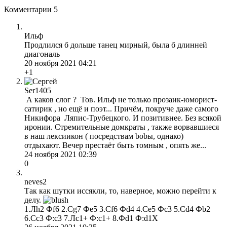
Комментарии
5
Ильф
Продлился б дольше танец мирный, была б длинней
диагональ
20 ноября 2021 04:21
+1
Ser1405
А каков слог ? Тов. Ильф не только прозаик-юморист-
сатирик , но ещё и поэт... Причём, покруче даже самого
Никифора Ляпис-Трубецкого. И позитивнее. Без всякой
иронии. Стремительные домкраты , также ворвавшиеся
в наш лексиикон ( посредствам bobы, однако)
отдыхают. Вечер престаёт быть томным , опять же...
24 ноября 2021 02:39
0
neves2
Так как шутки иссякли, то, наверное, можно перейти к
делу.
1.Лh2 Фf6 2.Сg7 Фe5 3.Сf6 Фd4 4.Сe5 Фc3 5.Сd4 Фb2
6.Сc3 Ф:c3 7.Лc1+ Ф:c1+ 8.Фd1 Ф:d1X