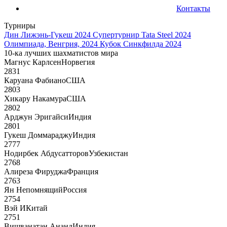
Контакты
Турниры
Дин Лижэнь-Гукеш 2024
Супертурнир Tata Steel 2024
Олимпиада, Венгрия, 2024
Кубок Синкфилда 2024
10-ка лучших шахматистов мира
Магнус Карлсен
Норвегия
2831
Каруана Фабиано
США
2803
Хикару Накамура
США
2802
Арджун Эригайси
Индия
2801
Гукеш Доммараджу
Индия
2777
Нодирбек Абдусатторов
Узбекистан
2768
Алиреза Фируджа
Франция
2763
Ян Непомнящий
Россия
2754
Вэй И
Китай
2751
Вишванатан Ананд
Индия