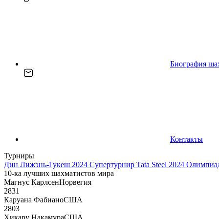
Биография ша
Контакты
Турниры
Дин Лижэнь-Гукеш 2024
Супертурнир Tata Steel 2024
Олимпиад
10-ка лучших шахматистов мира
Магнус Карлсен
Норвегия
2831
Каруана Фабиано
США
2803
Хикару Накамура
США