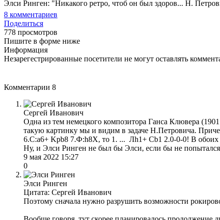
Элси Ринген: "Никакого ретро, чтоб он был здоров... Н. Петрови
8
комментариев
Поделиться
778 просмотров
Пишите в форме ниже
Информация
Незарегестрированные посетители не могут оставлять коммента
Комментарии
8
Сергей Иванович
Одна из тем немецкого композитора Ганса Клювера (1901
такую картинку мы и видим в задаче Н.Петровича. Причем,
6.С:a6+ Kрb8 7.Ф:h8Х, то 1. ... Лh1+ Сb1 2.0-0-0! В обо
Ну, и Элси Ринген не был бы Элси, если бы не попытался
9 мая 2022 15:27
0
Элси Ринген
Цитата: Сергей Иванович
Поэтому сначала нужно разрушить возможности рокировок
Вообще говоря, тут скорее планировалось продолжение д