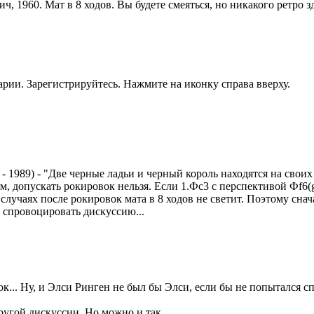
ч, 1960. Мат в 8 ходов. Вы будете смеяться, но никакого ретро з
рии. Зарегистрируйтесь. Нажмите на иконку справа вверху.
 - 1989) - "Две черные ладьи и черный король находятся на сво
 допускать рокировок нельзя. Если 1.Фс3 с перспективой Фf6(g7)
их случаях после рокировок мата в 8 ходов не светит. Поэтому сн
 спровоцировать дискуссию...
... Ну, и Элси Ринген не был бы Элси, если бы не попытался с
ругой дискуссии. Но можно и так.