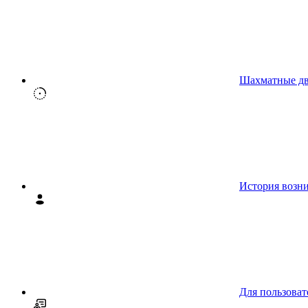
Шахматные д
История возн
Для пользоват