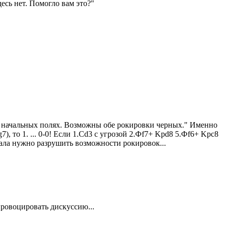
десь нет. Помогло вам это?"
их начальных полях. Возможны обе рокировки черных." Именно
, то 1. ... 0-0! Если 1.Сd3 с угрозой 2.Фf7+ Kрd8 5.Фf6+ Kрc8
ачала нужно разрушить возможности рокировок...
провоцировать дискуссию...