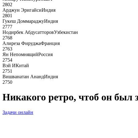
2802
Арджун Эригайси
Индия
2801
Гукеш Доммараджу
Индия
2777
Нодирбек Абдусатторов
Узбекистан
2768
Алиреза Фируджа
Франция
2763
Ян Непомнящий
Россия
2754
Вэй И
Китай
2751
Вишванатан Ананд
Индия
2750
Никакого ретро, чтоб он был з
Задачи онлайн