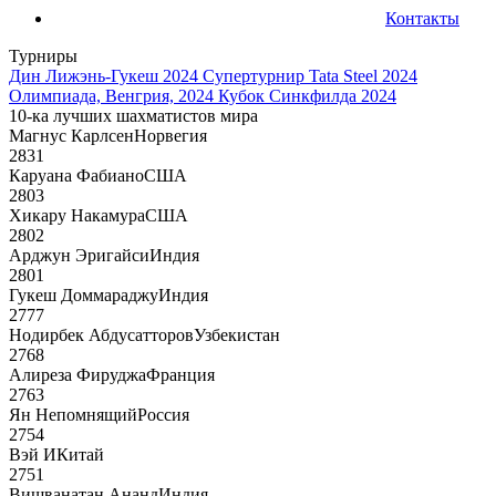
Контакты
Турниры
Дин Лижэнь-Гукеш 2024
Супертурнир Tata Steel 2024
Олимпиада, Венгрия, 2024
Кубок Синкфилда 2024
10-ка лучших шахматистов мира
Магнус Карлсен
Норвегия
2831
Каруана Фабиано
США
2803
Хикару Накамура
США
2802
Арджун Эригайси
Индия
2801
Гукеш Доммараджу
Индия
2777
Нодирбек Абдусатторов
Узбекистан
2768
Алиреза Фируджа
Франция
2763
Ян Непомнящий
Россия
2754
Вэй И
Китай
2751
Вишванатан Ананд
Индия