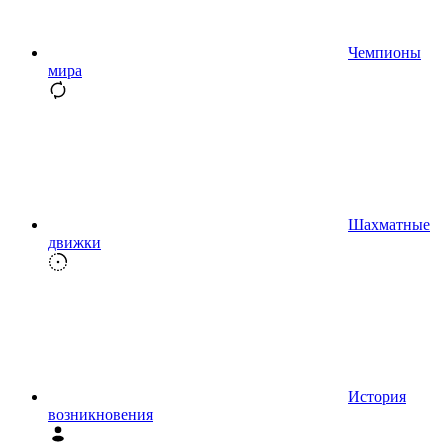
Чемпионы
мира
Шахматные
движки
История
возникновения