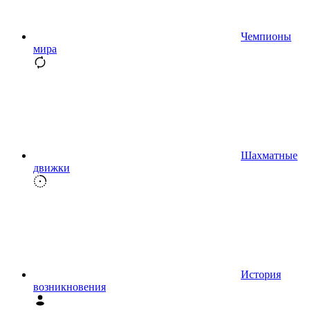
Чемпионы
мира
Шахматные
движки
История
возникновения