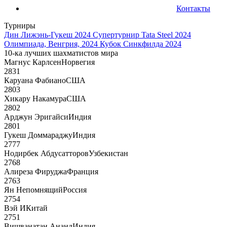
Контакты
Турниры
Дин Лижэнь-Гукеш 2024
Супертурнир Tata Steel 2024
Олимпиада, Венгрия, 2024
Кубок Синкфилда 2024
10-ка лучших шахматистов мира
Магнус Карлсен
Норвегия
2831
Каруана Фабиано
США
2803
Хикару Накамура
США
2802
Арджун Эригайси
Индия
2801
Гукеш Доммараджу
Индия
2777
Нодирбек Абдусатторов
Узбекистан
2768
Алиреза Фируджа
Франция
2763
Ян Непомнящий
Россия
2754
Вэй И
Китай
2751
Вишванатан Ананд
Индия