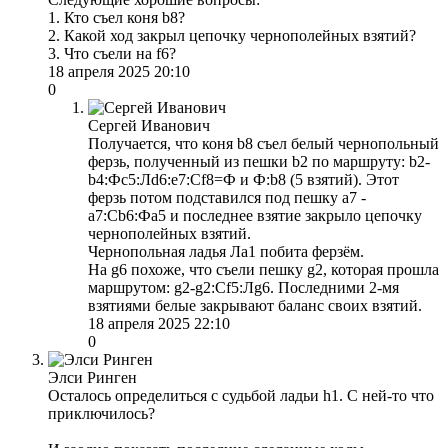
1. Кто съел коня b8?
2. Какой ход закрыл цепочку чернополейных взятий?
3. Что съели на f6?
18 апреля 2025 20:10
0
Сергей Иванович
Получается, что коня b8 съел белый чернопольный
ферзь, полученный из пешки b2 по маршруту: b2-
b4:Фс5:Лd6:е7:Сf8=Ф и Ф:b8 (5 взятий). Этот
ферзь потом подставился под пешку а7 -
а7:Сb6:Фа5 и последнее взятие закрыло цепочку
чернополейных взятий.
Чернопольная ладья Ла1 побита ферзём.
На g6 похоже, что съели пешку g2, которая прошла
маршрутом: g2-g2:Сf5:Лg6. Последними 2-мя
взятиями белые закрывают баланс своих взятий.
18 апреля 2025 22:10
0
Элси Ринген
Осталось определиться с судьбой ладьи h1. С ней-то что
приключилось?