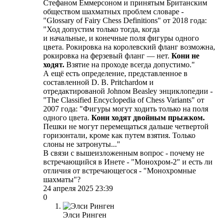
Стефаном Еммерсоном и принятым Британским
обществом шахматных проблем словаре -
"Glossary of Fairy Chess Definitions" от 2018 года:
"Ход допустим только тогда, когда
и начальные, и конечные поля фигуры одного
цвета. Рокировка на королевский фланг возможна,
рокировка на ферзевый фланг — нет.
Кони не
ходят.
Взятие на проходе всегда допустимо."
А ещё есть определение, представленное в
составленной D. B. Pritchardом и
отредактированой Johnом Beasley энциклопедии -
"The Classified Encyclopedia of Chess Variants" от
2007 года: "Фигуры могут ходить только на поля
одного цвета.
Кони ходят двойным прыжком.
Пешки не могут перемещаться дальше четвертой
горизонтали, кроме как путем взятия. Только
слоны не затронуты..."
В связи с вышеизложенным вопрос - почему не
встречающийся в Инете - "Монохром-2" и есть ли
отличия от встречающегося - "Монохромные
шахматы"?
24 апреля 2025 23:39
0
Элси Ринген