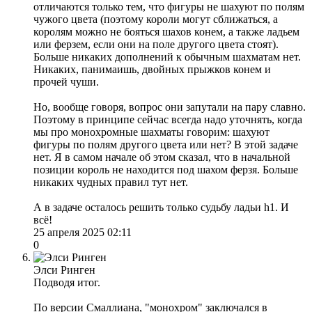
отличаются только тем, что фигуры не шахуют по полям
чужого цвета (поэтому короли могут сближаться, а
королям можно не бояться шахов конем, а также ладьем
или ферзем, если они на поле другого цвета стоят).
Больше никаких дополнений к обычным шахматам нет.
Никаких, панимаишь, двойных прыжков конем и
прочей чуши.
Но, вообще говоря, вопрос они запутали на пару славно.
Поэтому в принципе сейчас всегда надо уточнять, когда
мы про монохромные шахматы говорим: шахуют
фигуры по полям другого цвета или нет? В этой задаче
нет. Я в самом начале об этом сказал, что в начальной
позиции король не находится под шахом ферзя. Больше
никаких чудных правил тут нет.
А в задаче осталось решить только судьбу ладьи h1. И
всё!
25 апреля 2025 02:11
0
Элси Ринген
Подводя итог.
По версии Смаллиана, "монохром" заключался в