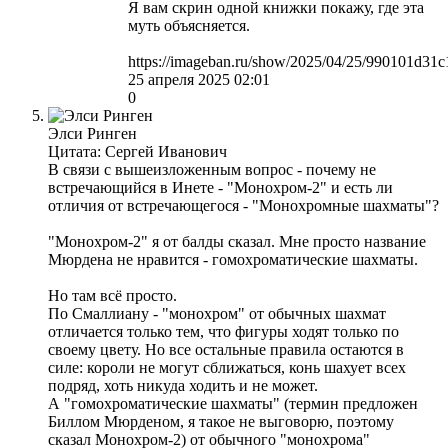
Я вам скрин одной книжки покажу, где эта
муть объясняется.
https://imageban.ru/show/2025/04/25/990101d3
25 апреля 2025 02:01
0
Элси Ринген
Цитата: Сергей Иванович
В связи с вышеизложенным вопрос - почему не
встречающийся в Инете - "Монохром-2" и есть ли
отличия от встречающегося - "Монохромные шахматы"?
"Монохром-2" я от балды сказал. Мне просто название
Мюрдена не нравится - гомохроматические шахматы.
Но там всё просто.
По Смаллиану - "монохром" от обычных шахмат
отличается только тем, что фигуры ходят только по
своему цвету. Но все остальные правила остаются в
силе: короли не могут сближаться, конь шахует всех
подряд, хоть никуда ходить и не может.
А "гомохроматические шахматы" (термин предложен
Биллом Мюрденом, я такое не выговорю, поэтому
сказал Монохром-2) от обычного "монохрома"