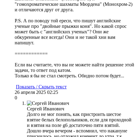
"гомохроматические шахматы Мюрдена" (Монохром-2)
и отличаются друг от друга.
P.S. А по поводу той ереси, что пишут английские
ученые про "двойные прыжки коня". Но какой спрос
может быть с "английских ученых"? Они же
обкуренные все всегда! Они и не такой хни вам
напишут.
============
Если вы считаете, что вы не можете найти решение этой
задачи, то ответ под катом.
Только я бы не стал смотреть. Обидно потом будет...
Показать / Скрыть текст
26 апреля 2025 02:25
0
Сергей Иванович
Долго не мог понять, как пристроить шестое
взятие белых белопольников, если для проходной
и взятия на поле g6 достаточно пяти взятий.
Дошло вчера вечером - вспомнил, что накануне
приснилось, но отложил коммент до утра, т.к.