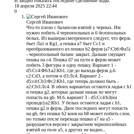
И заодно показать последние сделанные ходы.
18 апреля 2025 22:44
0
Сергей Иванович
Что-то плохо с балансом взятий у черных. Им
нужно побить 4 чернопольных и 6 белопольных
белых. Из вышерассмотренного следует, что ферзь
бъет Ла1 и Кg1, а пешка а7 бъет Сс1 и
преобразованного из пешки b2 ферзя (а7:Сb6:Фа5)
- чернопольный баланс закрыт. Дальше смущает
пешка на с4. Пешка d7 на пути в ферзи может
побить 3 фигуры и одну пешку. Вариант 1 -
d5:Сс4:Фb3:а2:Кb1, где до выхода ферзя д.б.
с2:Сd3, а потом и d3:Лс4. Вариант 2 -
d5:с4:Сb3:Фс2:Кb1, где теперь должно быть -
а2:Сb3:Лс4. В обоих вариантах остаются ладья с h1
и пешка g2, которые дальше никак не могут
попасть на g6. М.б. вариант 3 - d5:Сс4:b3(на
проходе):а2:Кb1. У белых остаются ладья с h1,
пешка g2 и ферзь. Двое последних могут попасть
на g6, без пешки b2 коня на b8 может побить слон,
но только после перехода пешки а7 на а5 -
разрушается версия с закрытием чернополейных
взятий на поле а5, а других не видно...