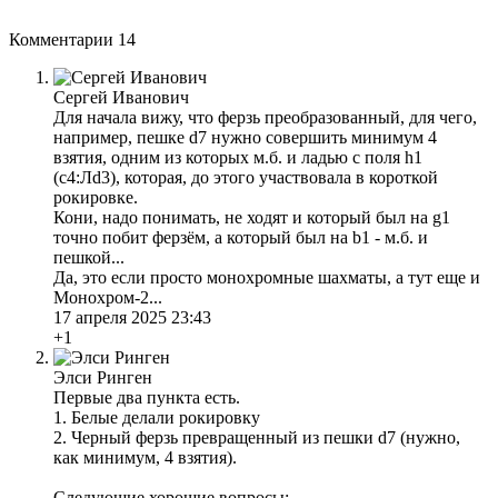
Комментарии
14
Сергей Иванович
Для начала вижу, что ферзь преобразованный, для чего,
например, пешке d7 нужно совершить минимум 4
взятия, одним из которых м.б. и ладью с поля h1
(c4:Лd3), которая, до этого участвовала в короткой
рокировке.
Кони, надо понимать, не ходят и который был на g1
точно побит ферзём, а который был на b1 - м.б. и
пешкой...
Да, это если просто монохромные шахматы, а тут еще и
Монохром-2...
17 апреля 2025 23:43
+1
Элси Ринген
Первые два пункта есть.
1. Белые делали рокировку
2. Черный ферзь превращенный из пешки d7 (нужно,
как минимум, 4 взятия).
Следующие хорошие вопросы: