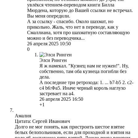
увлёкся чтением-переводом книги Билла
Мюрдена, которую до Вашей ссылки не встречал.
Вы меня опередили.
А за ссылку - спасибо. Около шахмат, но
прикольно. Жаль, что нет в переводе, как у
Смаллиана, хотя про шахматную составляющую
можно и без переводчика...
26 апреля 2025 10:50
0
Элси Ринген
Я ж намекал. "Кузнец нам не нужен!". Ну,
собственно, там оба кузнеца погибли без
дела.
А последние три ретрохода: 1. ... b7-b5 2. c2-
c4 b6:Фа5. Иначе черный король наглухо
застревает на а4.
26 апреля 2025 16:50
+1
Амалия
Цитата: Сергей Иванович
Долго не мог понять, как пристроить шестое взятие
белых белопольников, если для проходной и взятия на
поле g6 достаточно пяти взятий. Дошло вчера вечером -