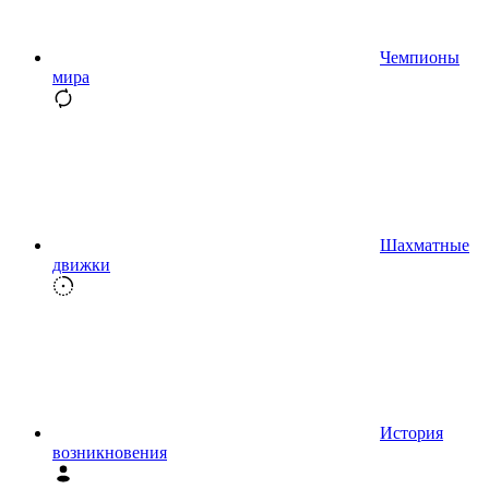
Чемпионы
мира
Шахматные
движки
История
возникновения