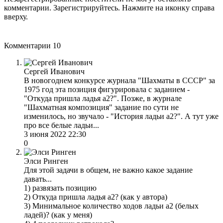
комментарии. Зарегистрируйтесь. Нажмите на иконку справа
вверху.
Комментарии
10
Сергей Иванович
В новогоднем конкурсе журнала "Шахматы в СССР" за
1975 год эта позиция фигурировала с заданием -
"Откуда пришла ладья а2?". Позже, в журнале
"Шахматная композиция" задание по сути не
изменилось, но звучало - "История ладьи а2?". А тут уже
про все белые ладьи...
3 июня 2022 22:30
0
Элси Ринген
Для этой задачи в общем, не важно какое задание
давать...
1) развязать позицию
2) Откуда пришла ладья а2? (как у автора)
3) Минимальное количество ходов ладьи а2 (белых
ладей)? (как у меня)