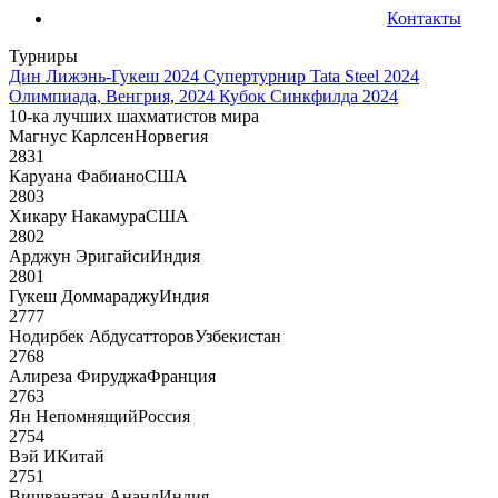
Контакты
Турниры
Дин Лижэнь-Гукеш 2024
Супертурнир Tata Steel 2024
Олимпиада, Венгрия, 2024
Кубок Синкфилда 2024
10-ка лучших шахматистов мира
Магнус Карлсен
Норвегия
2831
Каруана Фабиано
США
2803
Хикару Накамура
США
2802
Арджун Эригайси
Индия
2801
Гукеш Доммараджу
Индия
2777
Нодирбек Абдусатторов
Узбекистан
2768
Алиреза Фируджа
Франция
2763
Ян Непомнящий
Россия
2754
Вэй И
Китай
2751
Вишванатан Ананд
Индия