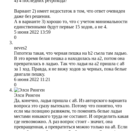
4) 4 последних ретрохода?
Вариант 2) имеет недостаток в том, что ответ очевиден
даже без решения.
А в варианте 3) хорошо то, что с учетом минимальности
единственными будут первые 15 ходов, а не 4.
5 июня 2022 13:59
0
neves2
Гипотеза такая, что черная пешка на b2 съела там ладью.
В это время белая пешка a находилась на a2, потом она
превратилась в ладью. Так что ладья на a2 пришла с a8
за 1 ход. Правда, я не вижу ходов за черных, пока белые
двигали пешку.
6 июня 2022 11:21
0
Элси Ринген
Да, конечно, ладья пришла с а8. Из авторского варианта
вопроса это сразу вытекало. Потому что понятно, что
если мы позицию развяжем, то поменять белые ладьи
местами никакого труда не составит. И определить какая
где невозможно. А раз вопрос стоит - значит, она
превращенная, а превратиться можно только на а8. Если