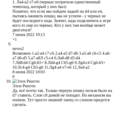
1. Ла4-а2 е7-е6 (черные потратили единственный
темпоход, который у них был)
Понятно, что если мы пойдем ладьей на d4 или е4,
пытаясь оживить пешку, мы не успеем - у черных не
будет последнего хода. Значит, надо подключить к игре
кого-то еще из черных. Кто у них там вообще может
двигаться?
7 июня 2022 19:13
+1
neves2
Возможно 1.a2-a4 c7-c6 2.a4-a5 d7-d6 3.a5-a6 c6-c5 4.a6-
a7 d6-d5 5.a7-a8Л c5-c4 6.Лa8-d8 d5-d4
7.Лd8:d4 Сg6-h5+ 8.Лd4-g4 Сh5-g6 9.Лg4:c4 Сg6-h5+
10.Лc4-g4 Сh5-g6 11.Лg4-a4 e7-e6 12.Лa4-a2
8 июня 2022 10:03
0
Элси Ринген
Да, всё почти так. Только черную пешку нельзя было на
d7 ставить. Слон с8 домой не попадет. Но механизм вы
поняли. Тут просто лишний танец со слоном придется
сделать.