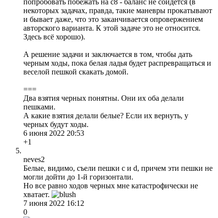
попробовать побежать на с8 - баланс не сойдется (в
некоторых задачах, правда, такие маневры прокатывают
и бывает даже, что это заканчивается опровержением
авторского варианта. К этой задаче это не относится.
Здесь всё хорошо).
А решение задачи и заключается в том, чтобы дать
черным ходы, пока белая ладья будет распревращаться и
веселой пешкой скакать домой.
===
Два взятия черных понятны. Они их оба делали
пешками.
А какие взятия делали белые? Если их вернуть, у
черных будут ходы.
6 июня 2022 20:53
+1
neves2
Белые, видимо, съели пешки c и d, причем эти пешки не
могли дойти до 1-й горизонтали.
Но все равно ходов черных мне катастрофически не
хватает.
7 июня 2022 16:12
0