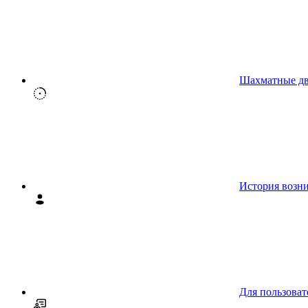
Шахматные д
История возн
Для пользоват