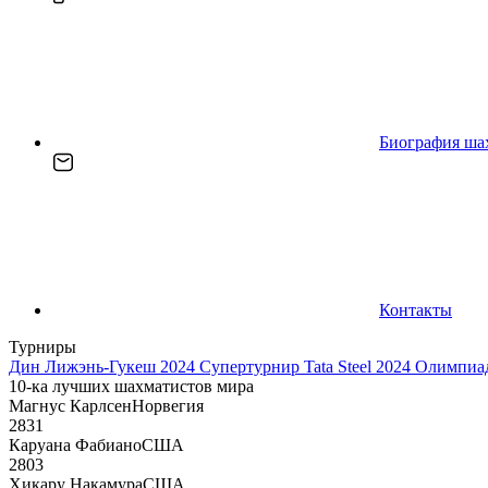
Биография ша
Контакты
Турниры
Дин Лижэнь-Гукеш 2024
Супертурнир Tata Steel 2024
Олимпиад
10-ка лучших шахматистов мира
Магнус Карлсен
Норвегия
2831
Каруана Фабиано
США
2803
Хикару Накамура
США