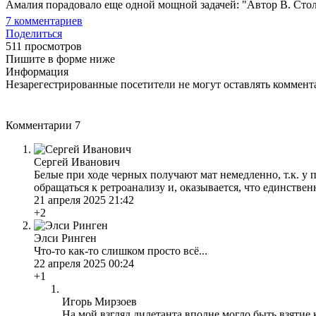
Амалия порадовало еще одной мощной задачей: "Автор В. Столя
7
комментариев
Поделиться
511 просмотров
Пишите в форме ниже
Информация
Незарегестрированные посетители не могут оставлять коммента
Комментарии
7
Сергей Иванович
Белые при ходе черных получают мат немедленно, т.к. у 
обращаться к ретроанализу и, оказывается, что единственн
21 апреля 2025 21:42
+2
Элси Ринген
Что-то как-то слишком просто всё...
22 апреля 2025 00:24
+1
Игорь Мирзоев
На мой взгляд дилетанта вполне могло быть взятие ко