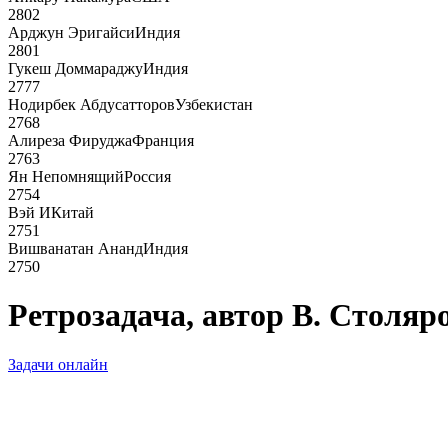
2802
Арджун Эригайси
Индия
2801
Гукеш Доммараджу
Индия
2777
Нодирбек Абдусатторов
Узбекистан
2768
Алиреза Фируджа
Франция
2763
Ян Непомнящий
Россия
2754
Вэй И
Китай
2751
Вишванатан Ананд
Индия
2750
Ретрозадача, автор В. Столяро
Задачи онлайн