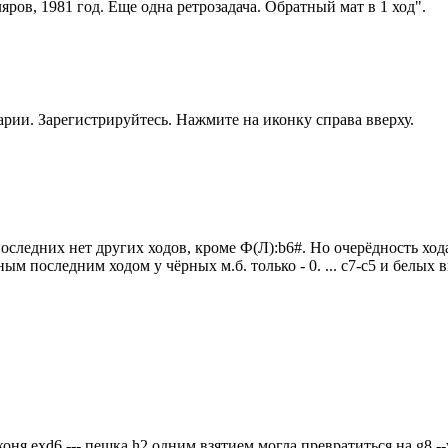
ров, 1981 год. Еще одна ретрозадача. Обратный мат в 1 ход".
рии. Зарегистрируйтесь. Нажмите на иконку справа вверху.
последних нет других ходов, кроме Ф(Л):b6#. Но очерёдность хо
ым последним ходом у чёрных м.б. только - 0. ... с7-с5 и белых в
ня exd6 --- пешка h2 одним взятием могла превратиться на g8 --у