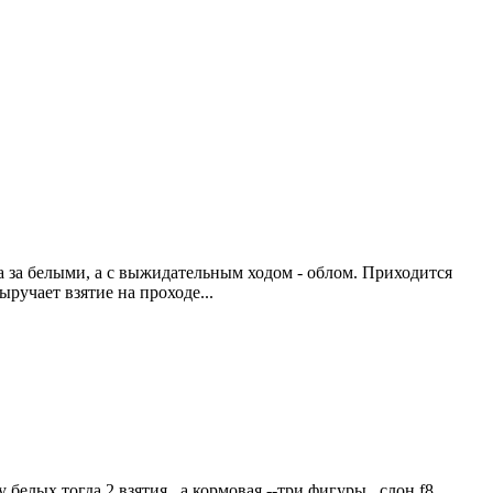
да за белыми, а с выжидательным ходом - облом. Приходится
ыручает взятие на проходе...
 белых тогда 2 взятия , а кормовая --три фигуры , слон f8