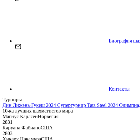
Биография ша
Контакты
Турниры
Дин Лижэнь-Гукеш 2024
Супертурнир Tata Steel 2024
Олимпиад
10-ка лучших шахматистов мира
Магнус Карлсен
Норвегия
2831
Каруана Фабиано
США
2803
Хикару Накамура
США