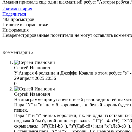
Амалия прислала еще один шахматный ребус: "Авторы ребуса
2
комментария
Поделиться
483 просмотров
Пишите в форме ниже
Информация
Незарегестрированные посетители не могут оставлять коммента
Комментарии
2
Сергей Иванович
У Андрея Фролкина и Джеффи Коакли в этом ребусе "s" - пр
29 апреля 2025 20:36
0
Сергей Иванович
На диаграмме присутствуют все 6 разновидностей шахматн
Пара "N" и "n" не м.б. королями, т.к. белый король буде
пешек.
Пара "I" и "i" не м.б. королями, т.к. ни одна из оставших
под какой бы буквой он не скрывался: "T"(Са4-b3+), "X"(C
скрывалась: "N"(Лb1-b3+), "s"(Лa8-с8+) или "х"(Лe8-с8+).
Оставшаяся пара "Х" и "х" - короли. Т.к. чёрному королю