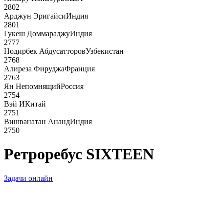
2802
Арджун Эригайси
Индия
2801
Гукеш Доммараджу
Индия
2777
Нодирбек Абдусатторов
Узбекистан
2768
Алиреза Фируджа
Франция
2763
Ян Непомнящий
Россия
2754
Вэй И
Китай
2751
Вишванатан Ананд
Индия
2750
Ретроребус SIXTEEN
Задачи онлайн