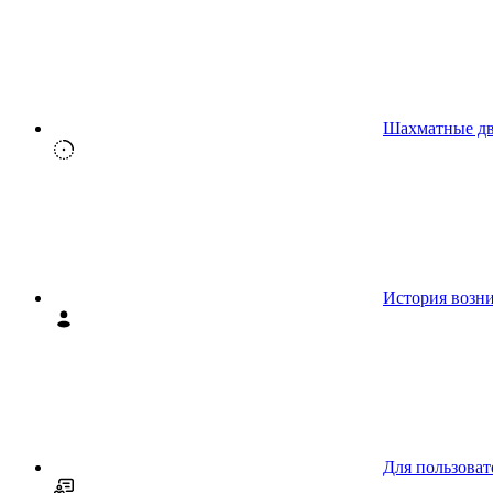
Шахматные д
История возн
Для пользоват