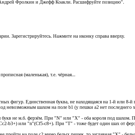
 Андрей Фролкин и Джефф Коакли. Расшифруйте позицию".
рии. Зарегистрируйтесь. Нажмите на иконку справа вверху.
описная (маленькая), т.е. чёрная...
ых фигур. Единственная буква, не находящаяся на 1-й или 8-й го
т под невозможным шахом на поле b1 (у пешки а2 нет последнего 
ся букв не м.б. ферзём. При "N" или "Х" - оба короля под шахом. П
c2-b3+) или "n"(Cf5-c8+). При "T" - тоже будет один шах от ферз
 не пройти на поле с2 мимо белых пешек, то заглавная "Х" - белы