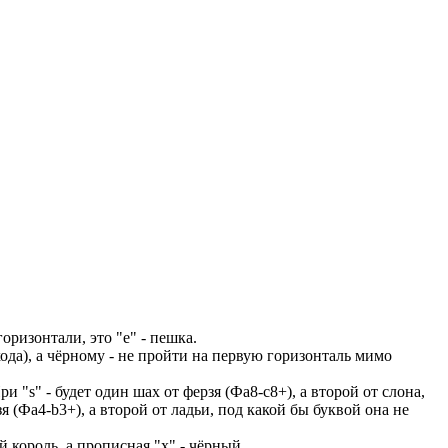
ризонтали, это "е" - пешка.
хода), а чёрному - не пройти на первую горизонталь мимо
ри "s" - будет один шах от ферзя (Фа8-с8+), а второй от слона,
я (Фа4-b3+), а второй от ладьи, под какой бы буквой она не
й король, а прописная "х" - чёрный.