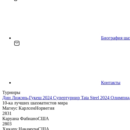
Биография ша
Контакты
Турниры
Дин Лижэнь-Гукеш 2024
Супертурнир Tata Steel 2024
Олимпиад
10-ка лучших шахматистов мира
Магнус Карлсен
Норвегия
2831
Каруана Фабиано
США
2803
Хикару Накамура
США