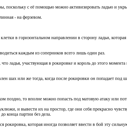
, поскольку с её помощью можно активизировать ладью и укрыт
линная - на ферзевом.
е клетки в горизонтальном направлении в сторону ладьи, котора
зводиться каждым из соперников всего лишь один раз.
, что ладья, участвующая в рокировке и король до этого момент
влен шах или же тогда, когда после рокировки он попадает под ш
ком поздно, то вполне можно попасть под матовую атаку или пот
клюжи, и вывести их на простор, где они себя прекрасно чувству
до конца партии без дела.
я рокировка, которая иногда позволяет ввести в бой эту сильну