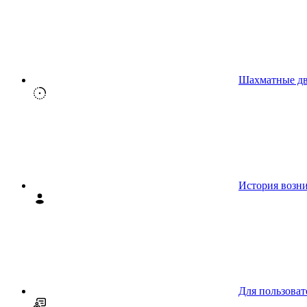
Шахматные д
История возн
Для пользоват