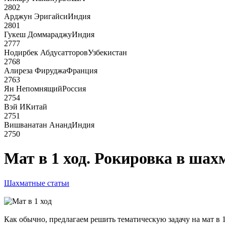
2802
Арджун Эригайси
Индия
2801
Гукеш Доммараджу
Индия
2777
Нодирбек Абдусатторов
Узбекистан
2768
Алиреза Фируджа
Франция
2763
Ян Непомнящий
Россия
2754
Вэй И
Китай
2751
Вишванатан Ананд
Индия
2750
Мат в 1 ход. Рокировка в шах
Шахматные статьи
Как обычно, предлагаем решить тематическую задачу на мат в 1