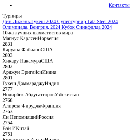
Контакты
Турниры
Дин Лижэнь-Гукеш 2024
Супертурнир Tata Steel 2024
Олимпиада, Венгрия, 2024
Кубок Синкфилда 2024
10-ка лучших шахматистов мира
Магнус Карлсен
Норвегия
2831
Каруана Фабиано
США
2803
Хикару Накамура
США
2802
Арджун Эригайси
Индия
2801
Гукеш Доммараджу
Индия
2777
Нодирбек Абдусатторов
Узбекистан
2768
Алиреза Фируджа
Франция
2763
Ян Непомнящий
Россия
2754
Вэй И
Китай
2751
Вишванатан Ананд
Индия