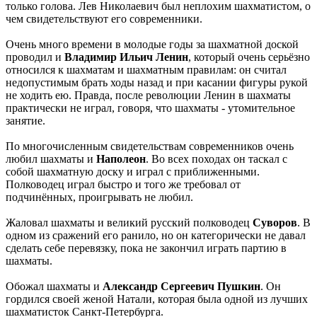
только голова. Лев Николаевич был неплохим шахматистом, о
чем свидетельствуют его современники.
Очень много времени в молодые годы за шахматной доской
проводил и
Владимир Ильич Ленин
, который очень серьёзно
относился к шахматам и шахматным правилам: он считал
недопустимым брать ходы назад и при касании фигуры рукой
не ходить ею. Правда, после революции Ленин в шахматы
практически не играл, говоря, что шахматы - утомительное
занятие.
По многочисленным свидетельствам современников очень
любил шахматы и
Наполеон
. Во всех походах он таскал с
собой шахматную доску и играл с приближенными.
Полководец играл быстро и того же требовал от
подчинённых, проигрывать не любил.
Жаловал шахматы и великий русский полководец
Суворов
. В
одном из сражений его ранило, но он категорически не давал
сделать себе перевязку, пока не закончил играть партию в
шахматы.
Обожал шахматы и
Александр Сергеевич Пушкин
. Он
гордился своей женой Натали, которая была одной из лучших
шахматисток Санкт-Петербурга.