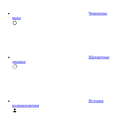
Чемпионы
мира
Шахматные
движки
История
возникновения