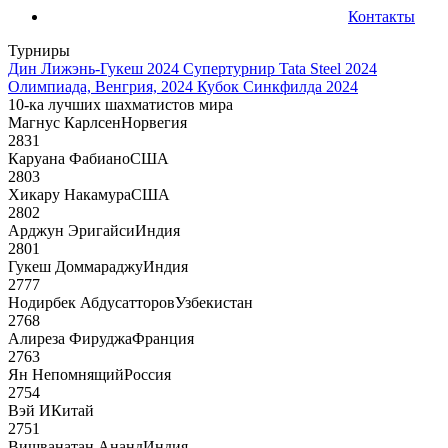
Контакты
Турниры
Дин Лижэнь-Гукеш 2024
Супертурнир Tata Steel 2024
Олимпиада, Венгрия, 2024
Кубок Синкфилда 2024
10-ка лучших шахматистов мира
Магнус Карлсен
Норвегия
2831
Каруана Фабиано
США
2803
Хикару Накамура
США
2802
Арджун Эригайси
Индия
2801
Гукеш Доммараджу
Индия
2777
Нодирбек Абдусатторов
Узбекистан
2768
Алиреза Фируджа
Франция
2763
Ян Непомнящий
Россия
2754
Вэй И
Китай
2751
Вишванатан Ананд
Индия