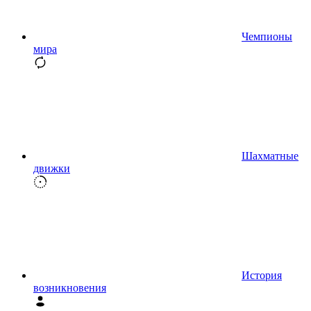
Чемпионы
мира
Шахматные
движки
История
возникновения