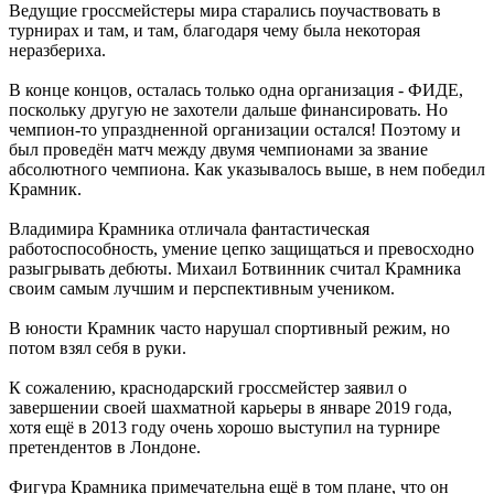
Ведущие гроссмейстеры мира старались поучаствовать в
турнирах и там, и там, благодаря чему была некоторая
неразбериха.
В конце концов, осталась только одна организация - ФИДЕ,
поскольку другую не захотели дальше финансировать. Но
чемпион-то упраздненной организации остался! Поэтому и
был проведён матч между двумя чемпионами за звание
абсолютного чемпиона. Как указывалось выше, в нем победил
Крамник.
Владимира Крамника отличала фантастическая
работоспособность, умение цепко защищаться и превосходно
разыгрывать дебюты. Михаил Ботвинник считал Крамника
своим самым лучшим и перспективным учеником.
В юности Крамник часто нарушал спортивный режим, но
потом взял себя в руки.
К сожалению, краснодарский гроссмейстер заявил о
завершении своей шахматной карьеры в январе 2019 года,
хотя ещё в 2013 году очень хорошо выступил на турнире
претендентов в Лондоне.
Фигура Крамника примечательна ещё в том плане, что он