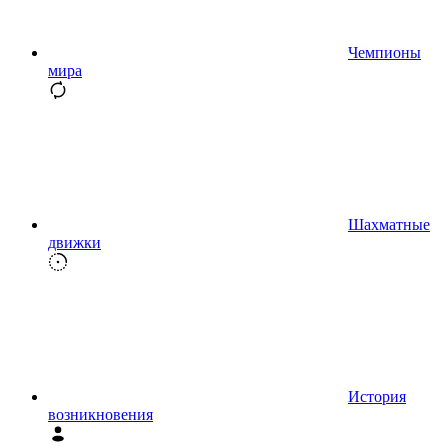
Чемпионы
мира
Шахматные
движки
История
возникновения