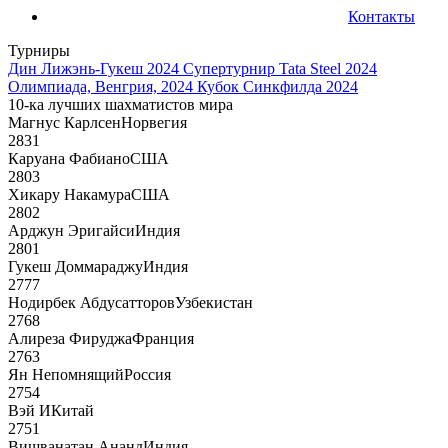
Контакты
Турниры
Дин Лижэнь-Гукеш 2024
Супертурнир Tata Steel 2024
Олимпиада, Венгрия, 2024
Кубок Синкфилда 2024
10-ка лучших шахматистов мира
Магнус Карлсен
Норвегия
2831
Каруана Фабиано
США
2803
Хикару Накамура
США
2802
Арджун Эригайси
Индия
2801
Гукеш Доммараджу
Индия
2777
Нодирбек Абдусатторов
Узбекистан
2768
Алиреза Фируджа
Франция
2763
Ян Непомнящий
Россия
2754
Вэй И
Китай
2751
Вишванатан Ананд
Индия