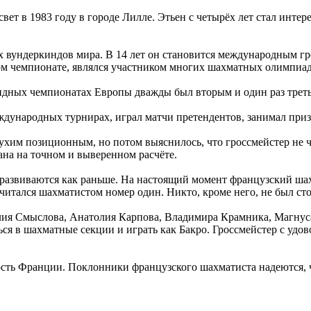
ет в 1983 году в городе Лилле. Этьен с четырёх лет стал интер
 вундеркиндов мира. В 14 лет он становится международным гр
м чемпионате, являлся участником многих шахматных олимпиад 
андных чемпионатах Европы дважды был вторым и один раз трет
ународных турнирах, играл матчи претендентов, занимал приз
ухим позиционным, но потом выяснилось, что гроссмейстер не ч
на на точном и выверенном расчёте.
но развиваются как раньше. На настоящий момент французский 
читался шахматистом номер один. Никто, кроме него, не был ст
я Смыслова, Анатолия Карпова, Владимира Крамника, Магнуса 
я в шахматные секции и играть как Бакро. Гроссмейстер с удов
сть Франции. Поклонники французского шахматиста надеются, что