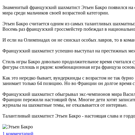
Знаменитый французский шахматист Этьен Бакро появился на св
мира среди мальчиков своей возрастной категории.
Этьен Бакро считается одним из самых талантливых шахматных
Восемь раз французский гроссмейстер побеждал в национально
И если на Олимпиадах он не снискал особых лавров, то в ком
Французский шахматист успешно выступал на престижных межд
Стиль игры Бакро довольно продолжительное время считался с
фигуры сплошь и рядом: комбинационная игра француза основа
Как это нередко бывает, вундеркинды с возрастом не так бур
занимает только 64 позицию. Но во Франции он долгое время с
Французский шахматист обыгрывал экс-чемпионов мира Васили
Франции пережили настоящий бум. Многие дети хотят записатьс
журналы на шахматные темы, не отказывается от интервью.
Талантливый шахматист Этьен Бакро - настоящая слава и гордо
1
комментарий