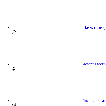
Шахматные д
История возн
Для пользоват