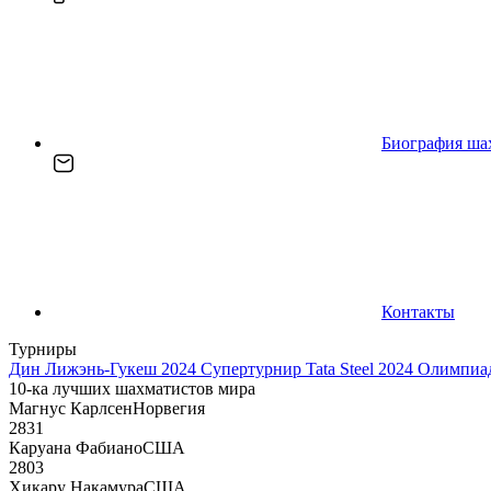
Биография ша
Контакты
Турниры
Дин Лижэнь-Гукеш 2024
Супертурнир Tata Steel 2024
Олимпиад
10-ка лучших шахматистов мира
Магнус Карлсен
Норвегия
2831
Каруана Фабиано
США
2803
Хикару Накамура
США