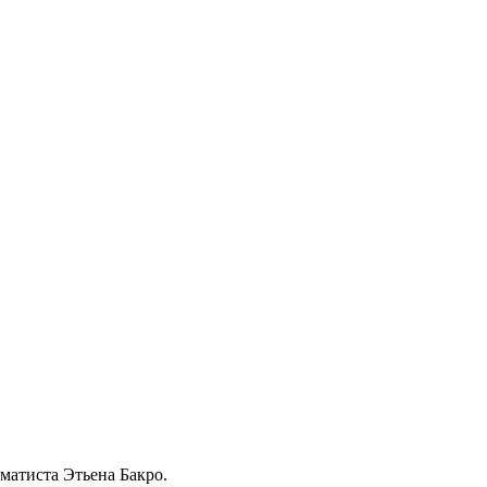
хматиста Этьена Бакро.