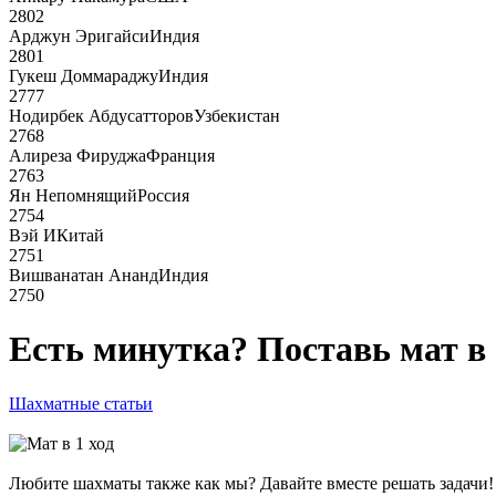
2802
Арджун Эригайси
Индия
2801
Гукеш Доммараджу
Индия
2777
Нодирбек Абдусатторов
Узбекистан
2768
Алиреза Фируджа
Франция
2763
Ян Непомнящий
Россия
2754
Вэй И
Китай
2751
Вишванатан Ананд
Индия
2750
Есть минутка? Поставь мат в 
Шахматные статьи
Любите шахматы также как мы? Давайте вместе решать задачи! Б