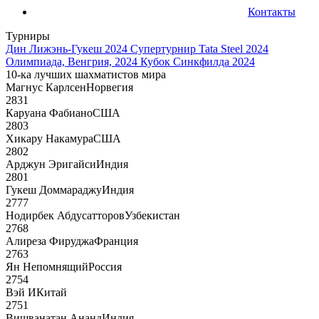
Контакты
Турниры
Дин Лижэнь-Гукеш 2024
Супертурнир Tata Steel 2024
Олимпиада, Венгрия, 2024
Кубок Синкфилда 2024
10-ка лучших шахматистов мира
Магнус Карлсен
Норвегия
2831
Каруана Фабиано
США
2803
Хикару Накамура
США
2802
Арджун Эригайси
Индия
2801
Гукеш Доммараджу
Индия
2777
Нодирбек Абдусатторов
Узбекистан
2768
Алиреза Фируджа
Франция
2763
Ян Непомнящий
Россия
2754
Вэй И
Китай
2751
Вишванатан Ананд
Индия