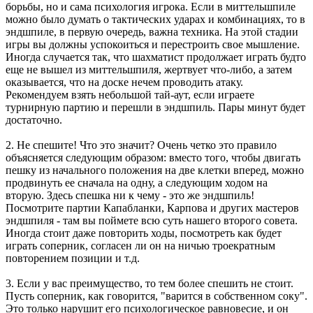
борьбы, но и сама психология игрока. Если в миттельшпиле
можно было думать о тактических ударах и комбинациях, то в
эндшпиле, в первую очередь, важна техника. На этой стадии
игры вы должны успокоиться и перестроить свое мышление.
Иногда случается так, что шахматист продолжает играть будто
еще не вышел из миттельшпиля, жертвует что-либо, а затем
оказывается, что на доске нечем проводить атаку.
Рекомендуем взять небольшой тай-аут, если играете
турнирную партию и перешли в эндшпиль. Пары минут будет
достаточно.
2. Не спешите! Что это значит? Очень четко это правило
объясняется следующим образом: вместо того, чтобы двигать
пешку из начального положения на две клетки вперед, можно
продвинуть ее сначала на одну, а следующим ходом на
вторую. Здесь спешка ни к чему - это же эндшпиль!
Посмотрите партии Капабланки, Карпова и других мастеров
эндшпиля - там вы поймете всю суть нашего второго совета.
Иногда стоит даже повторить ходы, посмотреть как будет
играть соперник, согласен ли он на ничью троекратным
повторением позиции и т.д.
3. Если у вас преимущество, то тем более спешить не стоит.
Пусть соперник, как говорится, "варится в собственном соку".
Это только нарушит его психологическое равновесие, и он