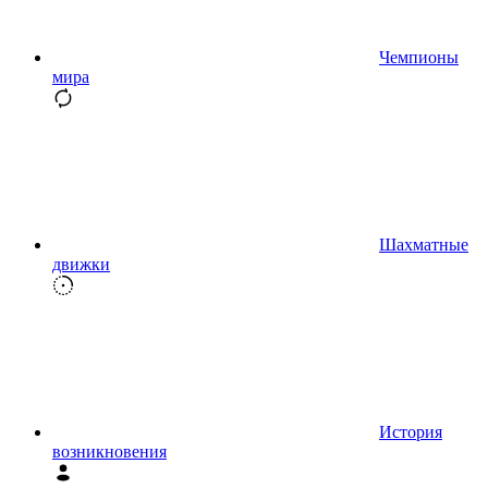
Чемпионы
мира
Шахматные
движки
История
возникновения