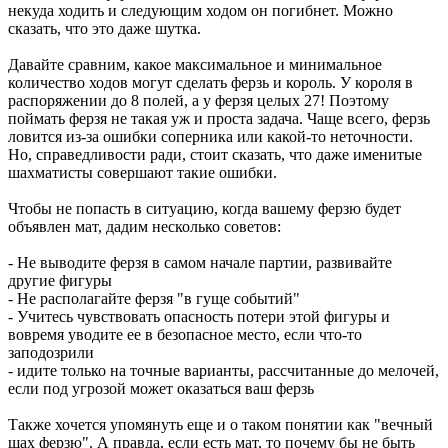
некуда ходить и следующим ходом он погибнет. Можно
сказать, что это даже шутка.
Давайте сравним, какое максимальное и минимальное
количество ходов могут сделать ферзь и король. У короля в
распоряжении до 8 полей, а у ферзя целых 27! Поэтому
поймать ферзя не такая уж и проста задача. Чаще всего, ферзь
ловится из-за ошибки соперника или какой-то неточности.
Но, справедливости ради, стоит сказать, что даже именитые
шахматисты совершают такие ошибки.
Чтобы не попасть в ситуацию, когда вашему ферзю будет
объявлен мат, дадим несколько советов:
- Не выводите ферзя в самом начале партии, развивайте
другие фигуры
- Не располагайте ферзя "в гуще событий"
- Учитесь чувствовать опасность потери этой фигуры и
вовремя уводите ее в безопасное место, если что-то
заподозрили
- идите только на точные варианты, рассчитанные до мелочей,
если под угрозой может оказаться ваш ферзь
Также хочется упомянуть еще и о таком понятии как "вечный
шах ферзю". А правда, если есть мат, то почему бы не быть