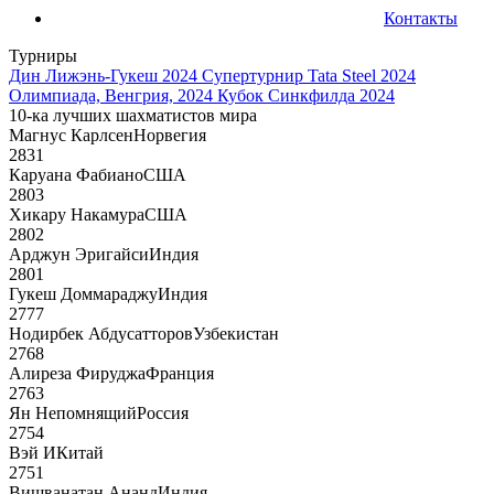
Контакты
Турниры
Дин Лижэнь-Гукеш 2024
Супертурнир Tata Steel 2024
Олимпиада, Венгрия, 2024
Кубок Синкфилда 2024
10-ка лучших шахматистов мира
Магнус Карлсен
Норвегия
2831
Каруана Фабиано
США
2803
Хикару Накамура
США
2802
Арджун Эригайси
Индия
2801
Гукеш Доммараджу
Индия
2777
Нодирбек Абдусатторов
Узбекистан
2768
Алиреза Фируджа
Франция
2763
Ян Непомнящий
Россия
2754
Вэй И
Китай
2751
Вишванатан Ананд
Индия