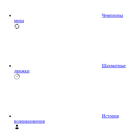
Чемпионы
мира
Шахматные
движки
История
возникновения