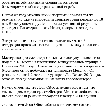
обратил на себя внимание специалистов своей
бескомпромиссной и содержательной игрой.
В этом же году мексиканский спортсмен показал тот же
результат, но уже на мировом первенстве среди юношей до 18
лет. В следующем году Леон показал уже пятый результат,
участвуя в Панамериканских Играх, которые проходили в
США.
Эти успешные выступления позволили шахматной
Федерации присвоить мексиканцу звание международного
гроссмейстера.
Мастерство гроссмейстера с каждым годом улучшалось, и он
поделил 1-2 место на престижном международном турнире в
Норвегии 2010 года. В этом же году талантливый спортсмен в
блестящем стиле побеждает на чемпионате Мексики. Он
разделил также 1-2 места на турнире в Лас-Вегасе 2013 года,
оставив позади себя многих именитых гроссмейстеров.
Нужно отметить, что Леон Ойос знаменит еще и тем, что
самым первым среди гроссмейстеров Мексики добился того,
что его личный рейтинг преодолел планку в 2600 единиц.
Долгое время Леон Ойос работал в творческом союзе с