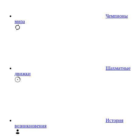
Чемпионы
мира
Шахматные
движки
История
возникновения