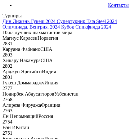
Контакты
Турниры
Дин Лижэнь-Гукеш 2024
Супертурнир Tata Steel 2024
Олимпиада, Венгрия, 2024
Кубок Синкфилда 2024
10-ка лучших шахматистов мира
Магнус Карлсен
Норвегия
2831
Каруана Фабиано
США
2803
Хикару Накамура
США
2802
Арджун Эригайси
Индия
2801
Гукеш Доммараджу
Индия
2777
Нодирбек Абдусатторов
Узбекистан
2768
Алиреза Фируджа
Франция
2763
Ян Непомнящий
Россия
2754
Вэй И
Китай
2751
Вишванатан Ананд
Индия