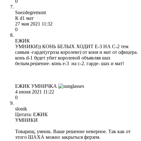
0
Suezdegremont
К d1 мат
27 мая 2021 11:32
0
ЕЖИК
УМНИКИ)) КОНЬ БЕЛЫХ ХОДИТ E-3 НА С-2 тем
самым -гарде(угроза королеве) от коня и мат от офицера.
конь d-1 будет убит королевой объявляя шах
белым.решение- конь е-3 на c-2. гарде- шах и мат!
ЕЖИК УМНИЧКА
4 июня 2021 11:22
0
slonik
Цитата: ЕЖИК
УМНИКИ
Товарищ, умник. Ваше решение неверное. Так как от
этого ШАХА можно закрыться ферзем.