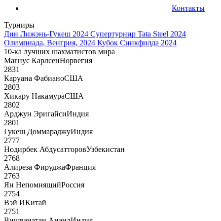
Контакты
Турниры
Дин Лижэнь-Гукеш 2024
Супертурнир Tata Steel 2024
Олимпиада, Венгрия, 2024
Кубок Синкфилда 2024
10-ка лучших шахматистов мира
Магнус Карлсен
Норвегия
2831
Каруана Фабиано
США
2803
Хикару Накамура
США
2802
Арджун Эригайси
Индия
2801
Гукеш Доммараджу
Индия
2777
Нодирбек Абдусатторов
Узбекистан
2768
Алиреза Фируджа
Франция
2763
Ян Непомнящий
Россия
2754
Вэй И
Китай
2751
Вишванатан Ананд
Индия