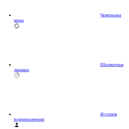
Чемпионы
мира
Шахматные
движки
История
возникновения