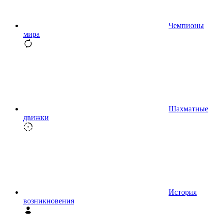
Чемпионы
мира
Шахматные
движки
История
возникновения