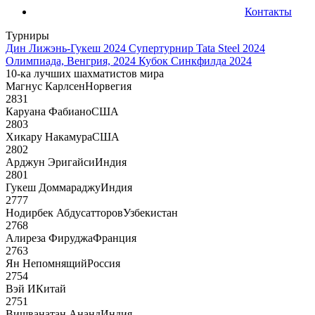
Контакты
Турниры
Дин Лижэнь-Гукеш 2024
Супертурнир Tata Steel 2024
Олимпиада, Венгрия, 2024
Кубок Синкфилда 2024
10-ка лучших шахматистов мира
Магнус Карлсен
Норвегия
2831
Каруана Фабиано
США
2803
Хикару Накамура
США
2802
Арджун Эригайси
Индия
2801
Гукеш Доммараджу
Индия
2777
Нодирбек Абдусатторов
Узбекистан
2768
Алиреза Фируджа
Франция
2763
Ян Непомнящий
Россия
2754
Вэй И
Китай
2751
Вишванатан Ананд
Индия