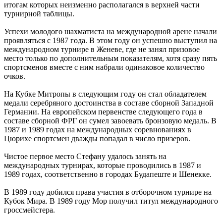
итогам которых неизменно располагался в верхней части
турнирной таблицы.
Успехи молодого шахматиста на международной арене начали
проявляться с 1987 года. В этом году он успешно выступил на
международном турнире в Женеве, где не занял призовое
место только по дополнительным показателям, хотя сразу пять
спортсменов вместе с ним набрали одинаковое количество
очков.
На Кубке Митропы в следующим году он стал обладателем
медали серебряного достоинства в составе сборной Западной
Германии. На европейском первенстве следующего года в
составе сборной ФРГ он сумел завоевать бронзовую медаль. В
1987 и 1989 годах на международных соревнованиях в
Цюрихе спортсмен дважды попадал в число призеров.
Чистое первое место Стефану удалось занять на
международных турнирах, которые проводились в 1987 и
1989 годах, соответственно в городах Будапеште и Шенекке.
В 1989 году добился права участия в отборочном турнире на
Кубок Мира. В 1989 году Мор получил титул международного
гроссмейстера.