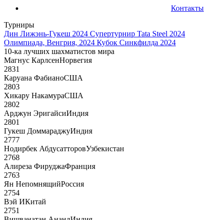
Контакты
Турниры
Дин Лижэнь-Гукеш 2024
Супертурнир Tata Steel 2024
Олимпиада, Венгрия, 2024
Кубок Синкфилда 2024
10-ка лучших шахматистов мира
Магнус Карлсен
Норвегия
2831
Каруана Фабиано
США
2803
Хикару Накамура
США
2802
Арджун Эригайси
Индия
2801
Гукеш Доммараджу
Индия
2777
Нодирбек Абдусатторов
Узбекистан
2768
Алиреза Фируджа
Франция
2763
Ян Непомнящий
Россия
2754
Вэй И
Китай
2751
Вишванатан Ананд
Индия