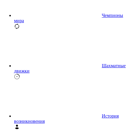
Чемпионы
мира
Шахматные
движки
История
возникновения