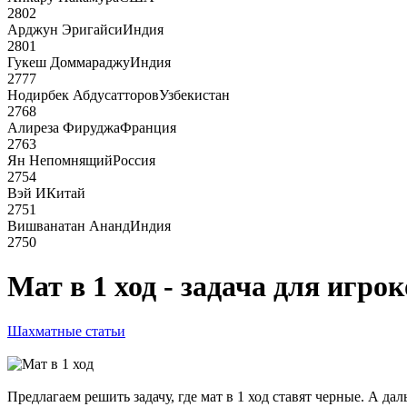
2802
Арджун Эригайси
Индия
2801
Гукеш Доммараджу
Индия
2777
Нодирбек Абдусатторов
Узбекистан
2768
Алиреза Фируджа
Франция
2763
Ян Непомнящий
Россия
2754
Вэй И
Китай
2751
Вишванатан Ананд
Индия
2750
Мат в 1 ход - задача для игро
Шахматные статьи
Предлагаем решить задачу, где мат в 1 ход ставят черные. А д