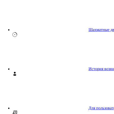
Шахматные д
История возн
Для пользоват