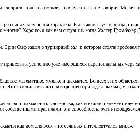
говорили только о пользе, а о вреде никто не говорит. Может ша
 реальные нарушения характера. Был такой случай, когда проиг
ся многие? Хорошо, а как вам ситуация, когда Уолтер Громбахер 
. Эрни Олф зашел в турнирный зал, в котором стояла гробовая т
жет привести к усилению уже имеющихся параноидальных черт х
бластях: математике, музыке и шахматах. Во всех этих областях
лет. Это явление связано с внутренней природой шахмат, матема
ой игры и шахматного мастерства, как и важный элемент научно
и собственными правилами, эта способность, очень поощряемая и
ахматы как дом для всех «потерянных интеллектуалов мира».