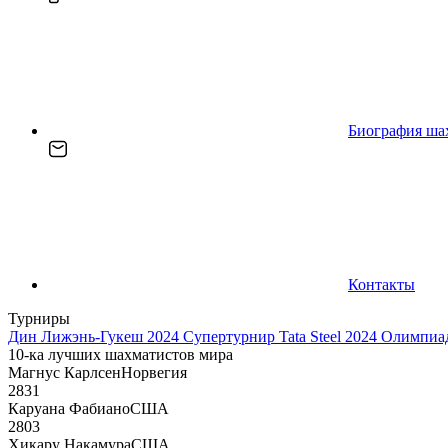
Биография ша
Контакты
Турниры
Дин Лижэнь-Гукеш 2024
Супертурнир Tata Steel 2024
Олимпиад
10-ка лучших шахматистов мира
Магнус Карлсен
Норвегия
2831
Каруана Фабиано
США
2803
Хикару Накамура
США