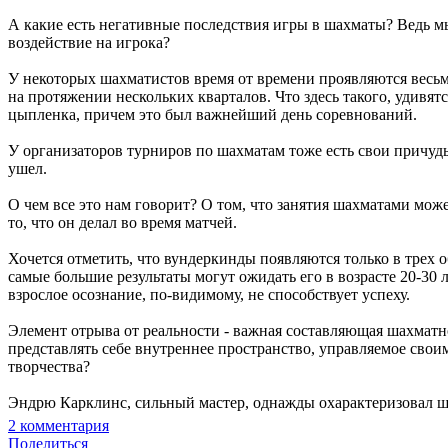
А какие есть негативные последствия игры в шахматы? Ведь мы 
воздействие на игрока?
У некоторых шахматистов время от времени проявляются весьма
на протяжении нескольких кварталов. Что здесь такого, удивят
цыпленка, причем это был важнейший день соревнований.
У организаторов турниров по шахматам тоже есть свои причуды
ушел.
О чем все это нам говорит? О том, что занятия шахматами мо
то, что он делал во время матчей.
Хочется отметить, что вундеркинды появляются только в трех о
самые большие результаты могут ожидать его в возрасте 20-30 
взрослое осознание, по-видимому, не способствует успеху.
Элемент отрыва от реальности - важная составляющая шахматн
представлять себе внутреннее пространство, управляемое своим
творчества?
Эндрю Карклинс, сильный мастер, однажды охарактеризовал ш
2
комментария
Поделиться