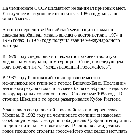
На чемпионате СССР шахматист не занимал призовых мест.
Его лучшее выступление относится к 1986 году, когда он
занял 8 место.
А вот на первенстве Российской Федерации шахматист
дважды завоёвывал медаль высшего достоинства: в 1974 и
1976 годах. В 1976 году получил звание международного
мастера.
В 1979 году свердловский шахматист завоевал золотую
медаль на международном турнире в Сочи, и в следующем
году получил титул "международный гроссмейстер".
В 1987 году Рашковский занял призовое место на
международном турнире в городе Врнячке-Бане. Последним
значимым результатом спортсмена была серебряная медаль на
международных соревнованиях а Стокгольме 1988 года. В
столице Швеции в то время разыгрывался Кубок Рилтона.
Участвовал свердловский гроссмейстер и в первенствах
Москвы. В 1982 году на чемпионате столицы он завоевал
серебряную медаль, уступив победителю Д. Бронштейну лишь
по дополнительным показателям. В конце восьмидесятых
годов прошлого столетия гроссмейстер стал редко выступать