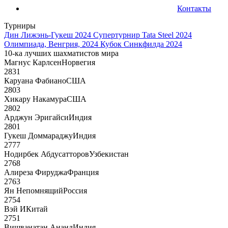
Контакты
Турниры
Дин Лижэнь-Гукеш 2024
Супертурнир Tata Steel 2024
Олимпиада, Венгрия, 2024
Кубок Синкфилда 2024
10-ка лучших шахматистов мира
Магнус Карлсен
Норвегия
2831
Каруана Фабиано
США
2803
Хикару Накамура
США
2802
Арджун Эригайси
Индия
2801
Гукеш Доммараджу
Индия
2777
Нодирбек Абдусатторов
Узбекистан
2768
Алиреза Фируджа
Франция
2763
Ян Непомнящий
Россия
2754
Вэй И
Китай
2751
Вишванатан Ананд
Индия