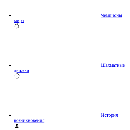
Чемпионы
мира
Шахматные
движки
История
возникновения