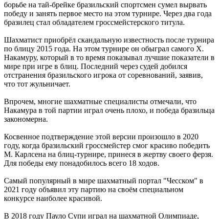
борьбе на тай-брейке бразильский спортсмен сумел вырвать
победу и занять первое место на этом турнире. Через два года
бразилец стал обладателем гроссмейстерского титула.
Шахматист приобрёл скандальную известность после турнира
по блицу 2015 года. На этом турнире он обыграл самого Х.
Накамуру, который в то время показывал лучшие показатели в
мире при игре в блиц. Последний через судей добился
отстранения бразильского игрока от соревнований, заявив,
что тот жульничает.
Впрочем, многие шахматные специалисты отмечали, что
Накамура в той партии играл очень плохо, и победа бразильца
закономерна.
Косвенное подтверждение этой версии произошло в 2020
году, когда бразильский гроссмейстер смог красиво победить
М. Карлсена на блиц-турнире, принеся в жертву своего ферзя.
Для победы ему понадобилось всего 18 ходов.
Самый популярный в мире шахматный портал "Чесском" в
2021 году объявил эту партию на своём специальном
конкурсе наиболее красивой.
В 2018 году Пауло Супи играл на шахматной Олимпиаде,