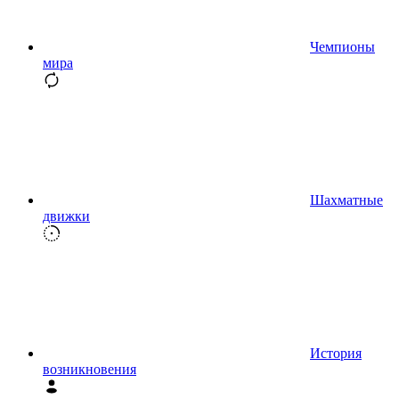
Чемпионы
мира
Шахматные
движки
История
возникновения