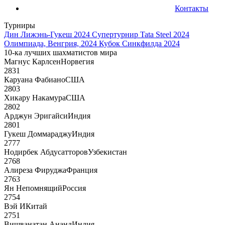
Контакты
Турниры
Дин Лижэнь-Гукеш 2024
Супертурнир Tata Steel 2024
Олимпиада, Венгрия, 2024
Кубок Синкфилда 2024
10-ка лучших шахматистов мира
Магнус Карлсен
Норвегия
2831
Каруана Фабиано
США
2803
Хикару Накамура
США
2802
Арджун Эригайси
Индия
2801
Гукеш Доммараджу
Индия
2777
Нодирбек Абдусатторов
Узбекистан
2768
Алиреза Фируджа
Франция
2763
Ян Непомнящий
Россия
2754
Вэй И
Китай
2751
Вишванатан Ананд
Индия