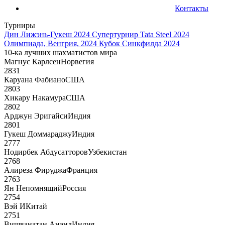
Контакты
Турниры
Дин Лижэнь-Гукеш 2024
Супертурнир Tata Steel 2024
Олимпиада, Венгрия, 2024
Кубок Синкфилда 2024
10-ка лучших шахматистов мира
Магнус Карлсен
Норвегия
2831
Каруана Фабиано
США
2803
Хикару Накамура
США
2802
Арджун Эригайси
Индия
2801
Гукеш Доммараджу
Индия
2777
Нодирбек Абдусатторов
Узбекистан
2768
Алиреза Фируджа
Франция
2763
Ян Непомнящий
Россия
2754
Вэй И
Китай
2751
Вишванатан Ананд
Индия