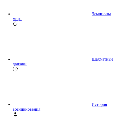
Чемпионы
мира
Шахматные
движки
История
возникновения