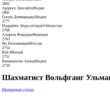
2802
Арджун Эригайси
Индия
2801
Гукеш Доммараджу
Индия
2777
Нодирбек Абдусатторов
Узбекистан
2768
Алиреза Фируджа
Франция
2763
Ян Непомнящий
Россия
2754
Вэй И
Китай
2751
Вишванатан Ананд
Индия
2750
Шахматист Вольфганг Ульман
Шахматные статьи