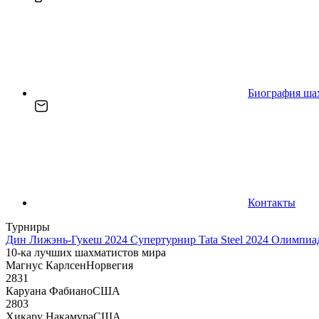
Биография ша
Контакты
Турниры
Дин Лижэнь-Гукеш 2024
Супертурнир Tata Steel 2024
Олимпиад
10-ка лучших шахматистов мира
Магнус Карлсен
Норвегия
2831
Каруана Фабиано
США
2803
Хикару Накамура
США