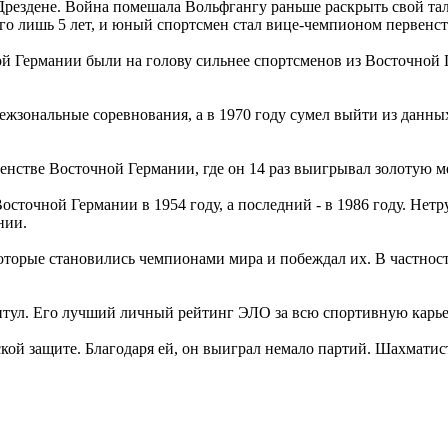
рездене. Война помешала Вольфгангу раньше раскрыть свой тала
го лишь 5 лет, и юный спортсмен стал вице-чемпионом первенст
ой Германии были на голову сильнее спортсменов из Восточной 
жзональные соревнования, а в 1970 году сумел выйти из данных
енстве Восточной Германии, где он 14 раз выигрывал золотую м
сточной Германии в 1954 году, а последний - в 1986 году. Нет
нии.
оторые становились чемпионами мира и побеждал их. В частнос
тул. Его лучший личный рейтинг ЭЛО за всю спортивную карьер
кой защите. Благодаря ей, он выиграл немало партий. Шахмати