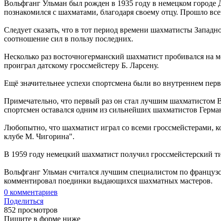
Вольфганг Ульман был рожден в 1935 году в немецком городе Д
познакомился с шахматами, благодаря своему отцу. Прошло все
Следует сказать, что в тот период времени шахматисты Западн
соотношение сил в пользу последних.
Несколько раз восточногерманский шахматист пробивался на ме
проиграл датскому гроссмейстеру Б. Ларсену.
Ещё значительнее успехи спортсмена были во внутреннем перв
Примечательно, что первый раз он стал лучшим шахматистом Во
спортсмен оставался одним из сильнейших шахматистов Герма
Любопытно, что шахматист играл со всеми гроссмейстерами, к
клубе М. Чигорина".
В 1959 году немецкий шахматист получил гроссмейстерский ти
Вольфганг Ульман считался лучшим специалистом по французс
комментировал поединки выдающихся шахматных мастеров.
0
комментариев
Поделиться
852 просмотров
Пишите в форме ниже