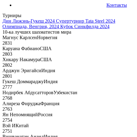
Контакты
Турниры
Дин Лижэнь-Гукеш 2024
Супертурнир Tata Steel 2024
Олимпиада, Венгрия, 2024
Кубок Синкфилда 2024
10-ка лучших шахматистов мира
Магнус Карлсен
Норвегия
2831
Каруана Фабиано
США
2803
Хикару Накамура
США
2802
Арджун Эригайси
Индия
2801
Гукеш Доммараджу
Индия
2777
Нодирбек Абдусатторов
Узбекистан
2768
Алиреза Фируджа
Франция
2763
Ян Непомнящий
Россия
2754
Вэй И
Китай
2751
Вишванатан Ананд
Индия