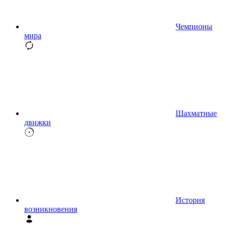
Чемпионы
мира
Шахматные
движки
История
возникновения