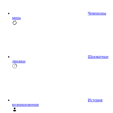
Чемпионы
мира
Шахматные
движки
История
возникновения