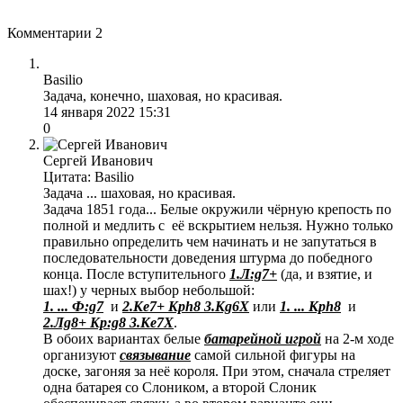
Комментарии
2
Basilio
Задача, конечно, шаховая, но красивая.
14 января 2022 15:31
0
Сергей Иванович
Цитата: Basilio
Задача ... шаховая, но красивая.
Задача 1851 года... Белые окружили чёрную крепость по
полной и медлить с её вскрытием нельзя. Нужно только
правильно определить чем начинать и не запутаться в
последовательности доведения штурма до победного
конца. После вступительного
1.Л:g7+
(да, и взятие, и
шах!) у черных выбор небольшой:
1. ... Ф:g7
и
2.Кe7+ Kрh8 3.Кg6Х
или
1. ... Крh8
и
2.Лg8+ Kр:g8 3.Кe7Х
.
В обоих вариантах белые
батарейной игрой
на 2-м ходе
организуют
связывание
самой сильной фигуры на
доске, загоняя за неё короля. При этом, сначала стреляет
одна батарея со Слоником, а второй Слоник