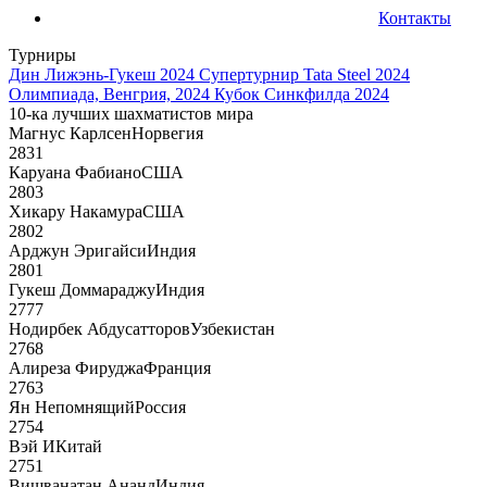
Контакты
Турниры
Дин Лижэнь-Гукеш 2024
Супертурнир Tata Steel 2024
Олимпиада, Венгрия, 2024
Кубок Синкфилда 2024
10-ка лучших шахматистов мира
Магнус Карлсен
Норвегия
2831
Каруана Фабиано
США
2803
Хикару Накамура
США
2802
Арджун Эригайси
Индия
2801
Гукеш Доммараджу
Индия
2777
Нодирбек Абдусатторов
Узбекистан
2768
Алиреза Фируджа
Франция
2763
Ян Непомнящий
Россия
2754
Вэй И
Китай
2751
Вишванатан Ананд
Индия