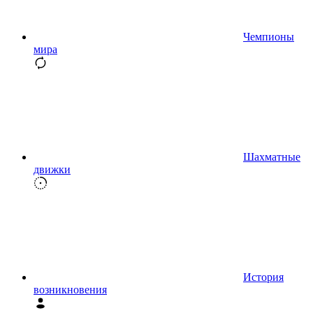
Чемпионы
мира
Шахматные
движки
История
возникновения