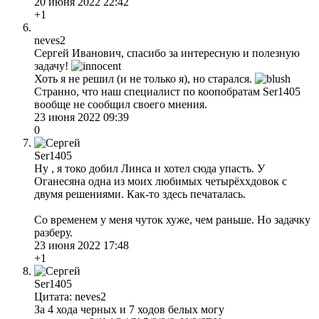
20 июня 2022 22:42
+1
neves2
Сергей Иванович, спасибо за интересную и полезную
задачу!
Хоть я не решил (и не только я), но старался.
Странно, что наш специалист по коопобратам Ser1405
вообще не сообщил своего мнения.
23 июня 2022 09:39
0
Ser1405
Ну , я токо добил Линса и хотел сюда упасть. У
Оганесяна одна из моих любимых четырёххдовок с
двумя решениями. Как-то здесь печаталась.
Со временем у меня чуток хуже, чем раньше. Но задачку
разберу.
23 июня 2022 17:48
+1
Ser1405
Цитата: neves2
За 4 хода черных и 7 ходов белых могу