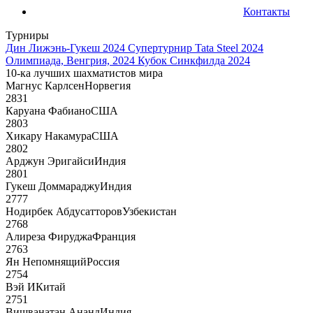
Контакты
Турниры
Дин Лижэнь-Гукеш 2024
Супертурнир Tata Steel 2024
Олимпиада, Венгрия, 2024
Кубок Синкфилда 2024
10-ка лучших шахматистов мира
Магнус Карлсен
Норвегия
2831
Каруана Фабиано
США
2803
Хикару Накамура
США
2802
Арджун Эригайси
Индия
2801
Гукеш Доммараджу
Индия
2777
Нодирбек Абдусатторов
Узбекистан
2768
Алиреза Фируджа
Франция
2763
Ян Непомнящий
Россия
2754
Вэй И
Китай
2751
Вишванатан Ананд
Индия