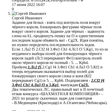
соорудить: 8/1b1Q4/2k5/8/8/6pN/8/6BK - w
17 июня 2022 16:07
0
Сергей Иванович
Задание для белых - взять под контроль поля вокруг
чёрного короля, блокировать фигурами чёрные поля
вокруг своего короля. Задание для чёрных - задвинуть
слона на h1, продвинуть пешку на f3 и единственным
последним ходом объявить мат - Сg2Х. Идея понятна,
но нужно определить последовательность ходов.
Если 1.Лa2 f5 2.Сf2 f4 3.Фe1 Сh1 4.Лc3 f3 5.Кg1, то из-за
неудачного выбора полей для блокирующих чёрного
короля ладей (Лc3 перекрывает Фe1) контроль полей
около чёрного короля не полный - 5. ... Крb4.
Пробуем
1.Лc2 f5
2.Сg1 f4 3.Фe1 Сh1 4.Лa3 f3 5.Кf2 и
теперь неудачным оказывается выбор полей для
блокирующих своего короля слона и коня (Кf2
перекрывает Сg1) и 5. ... Крb6. Подправляем -
2.Сf2 f4
3.Фe1 Сh1 4.Лa3 f3 и 5.Кg1
, вынуждая
Сg2Х.
Два тематических ЛС, правильный мат и II почетный
отзыв конкурса «ШАХМАТНАЯ КОМПОЗИЦИЯ» –
2021 по разделу сказочных задач для соавторов
- В.Мединцева (Краснодар) и А.Оганесяна (Чебоксары).