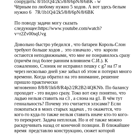
соорудить: 8/1b1Q4/2k5/8/8/6pN/8/6BK - w
Чёрным по любому нужно 5 ходов. А вот здесь белым
нужно 6 7R/1b1Q4/2k5/8/8/6pN/8/6BK
По поводу задачи могу сказать
следующее:https://www.youtube.com/watch?
v=r2Zv00sqUvg
Довольно быстро убедился , что батареи Король-Слон
требуют больше ходов , это означало , что короли
остаются неподвижными, что мне не понравилось сразу
(причём под более ранним влиянием С.И.). К
сожалению, Слоник не исправил пешку с g7 на f7 и
через несколько дней уже забыл об этом и потерял много
времени. Когда обратил на это внимание, решение
пришло практически
мгновенно 8/8/8/1k6/8/R4p2/2R2B2/4QKNb. По балансу
проходит - это видно сразу. Токо вот ежу понятно, что
ладью нельзя ставить на с3 , а слона на g1. В чём тут
гениальность? Почему это считается элэсами? Если
покопаться в моих старых задачах , то окажется, что
кого-то куда-то также нельзя ставить иначе кто-то кого-
то перекроет. Задача неплохая. Но и её также можно
раскручивать назад от конечной позиции. В ближайшее
время представлю конструкцию, сюжет которой