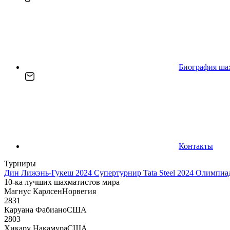
Биография ша
Контакты
Турниры
Дин Лижэнь-Гукеш 2024
Супертурнир Tata Steel 2024
Олимпиад
10-ка лучших шахматистов мира
Магнус Карлсен
Норвегия
2831
Каруана Фабиано
США
2803
Хикару Накамура
США