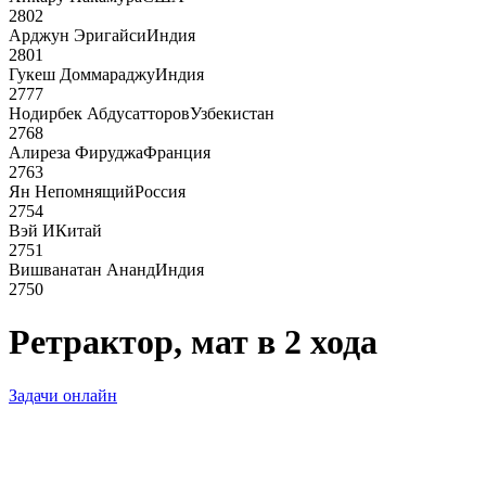
2802
Арджун Эригайси
Индия
2801
Гукеш Доммараджу
Индия
2777
Нодирбек Абдусатторов
Узбекистан
2768
Алиреза Фируджа
Франция
2763
Ян Непомнящий
Россия
2754
Вэй И
Китай
2751
Вишванатан Ананд
Индия
2750
Ретрактор, мат в 2 хода
Задачи онлайн