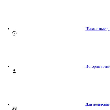
Шахматные д
История возн
Для пользоват