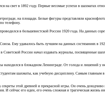
 на свет в 1892 году. Первые весомые успехи в шахматах относ
трограде, на площади. Белые фигуры представляли краснофлотц
по телефону.
проводился в большевистской России 1920 года. На данных соре
юза. Ему удавалось быть лучшим на данных состязаниях в 1923
 в Советской России начал издавать журналы, посвященные шах
 находился в блокадном Ленинграде. От голода и лишений у не
студентам шахматы, как учебную дисциплину. Самым главным в
 секреты этой древней и прекрасной игры. Он очень доходчиво 
я. И сейчас его идеи, его очень сложная и трагическая жизнь 