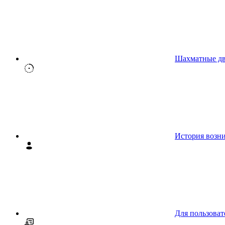
Шахматные д
История возн
Для пользоват