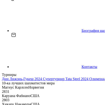
Биография ша
Контакты
Турниры
Дин Лижэнь-Гукеш 2024
Супертурнир Tata Steel 2024
Олимпиад
10-ка лучших шахматистов мира
Магнус Карлсен
Норвегия
2831
Каруана Фабиано
США
2803
Хикару Накамура
США