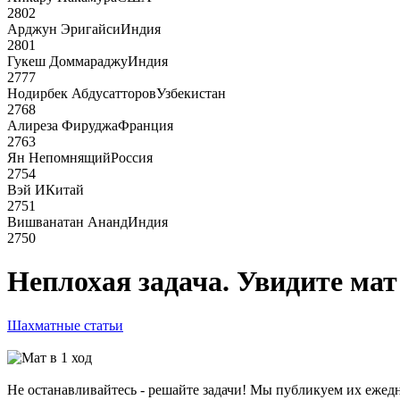
2802
Арджун Эригайси
Индия
2801
Гукеш Доммараджу
Индия
2777
Нодирбек Абдусатторов
Узбекистан
2768
Алиреза Фируджа
Франция
2763
Ян Непомнящий
Россия
2754
Вэй И
Китай
2751
Вишванатан Ананд
Индия
2750
Неплохая задача. Увидите мат 
Шахматные статьи
Не останавливайтесь - решайте задачи! Мы публикуем их ежедн