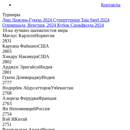
Контакты
Турниры
Дин Лижэнь-Гукеш 2024
Супертурнир Tata Steel 2024
Олимпиада, Венгрия, 2024
Кубок Синкфилда 2024
10-ка лучших шахматистов мира
Магнус Карлсен
Норвегия
2831
Каруана Фабиано
США
2803
Хикару Накамура
США
2802
Арджун Эригайси
Индия
2801
Гукеш Доммараджу
Индия
2777
Нодирбек Абдусатторов
Узбекистан
2768
Алиреза Фируджа
Франция
2763
Ян Непомнящий
Россия
2754
Вэй И
Китай
2751
Вишванатан Ананд
Индия