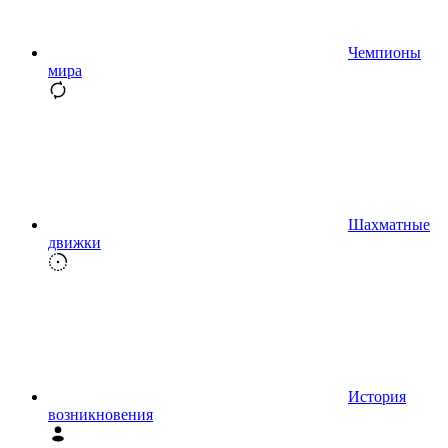
Чемпионы
мира
Шахматные
движки
История
возникновения