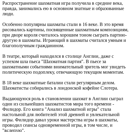
Распространение шахматная игра получила в средние века,
правда, занимались ею в основном знатные и образованные
люди.
Особенно популярны шахматы стали в 16 веке. В это время
рисовались картины, посвященные шахматным композициям,
при дворе короля считалось хорошим тоном сыграть партию-
другую в шахматы. Играющий в шахматы считался умным и
благополучным гражданином.
В театре, который находился в столице Англии, даже с
успехом шла пьеса "Шахматная партия". В пьесе за
шахматными событиями внимательный зритель мог увидеть
политическую подоплеку, отвечающую текущим моментам.
В 18 веке шахматные баталии стали регулярным делом.
Шахматисты собирались в лондонской кофейне Слотера.
Выдающуюся роль в становлении шахмат в Англии сыграл
один из сильнейших шахматистов мира того времени -
Филидор. Его книга "Анализ шахматной игры" cтала
настольной для любителей этой древней и увлекательной
игры. Филидор давал уроки мастерства игры в шахматы,
проводил сеансы одновременной игры, в том числе, и
"вслепую".