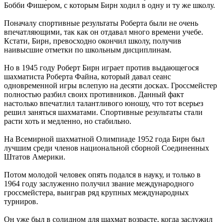
Бобби Фишером, с которым Бирн ходил в одну и ту же школу.
Поначалу спортивные результаты Роберта были не очень
впечатляющими, так как он отдавал много времени учебе.
Кстати, Бирн, превосходно окончил школу, получив
наивысшие отметки по школьным дисциплинам.
Но в 1945 году Роберт Бирн играет против выдающегося
шахматиста Роберта Файна, который давал сеанс
одновременной игры вслепую на десяти досках. Гроссмейстер
полностью разбил своих противников. Данный факт
настолько впечатлил талантливого юношу, что тот всерьез
решил заняться шахматами. Спортивные результаты стали
расти хоть и медленно, но стабильно.
На Всемирной шахматной Олимпиаде 1952 года Бирн был
лучшим среди членов национальной сборной Соединенных
Штатов Америки.
Потом молодой человек опять подался в науку, и только в
1964 году заслуженно получил звание международного
гроссмейстера, выиграв ряд крупных международных
турниров.
Он уже был в солидном для шахмат возрасте, когда заслужил