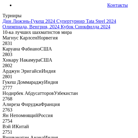
Контакты
Турниры
Дин Лижэнь-Гукеш 2024
Супертурнир Tata Steel 2024
Олимпиада, Венгрия, 2024
Кубок Синкфилда 2024
10-ка лучших шахматистов мира
Магнус Карлсен
Норвегия
2831
Каруана Фабиано
США
2803
Хикару Накамура
США
2802
Арджун Эригайси
Индия
2801
Гукеш Доммараджу
Индия
2777
Нодирбек Абдусатторов
Узбекистан
2768
Алиреза Фируджа
Франция
2763
Ян Непомнящий
Россия
2754
Вэй И
Китай
2751
Вишванатан Ананд
Индия