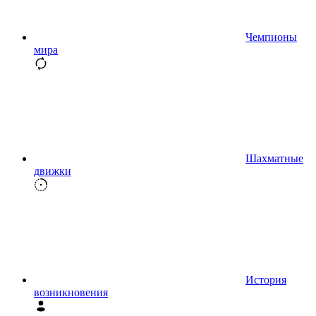
Чемпионы
мира
Шахматные
движки
История
возникновения