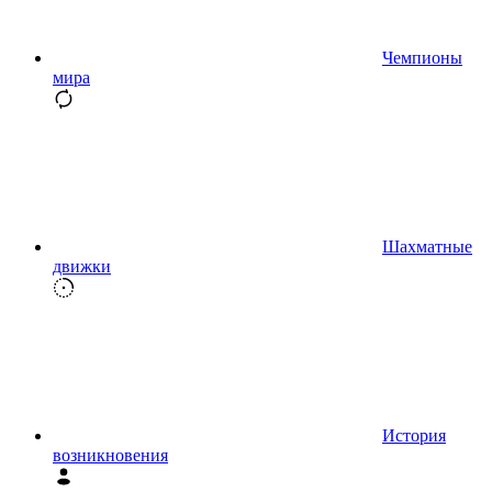
Чемпионы
мира
Шахматные
движки
История
возникновения