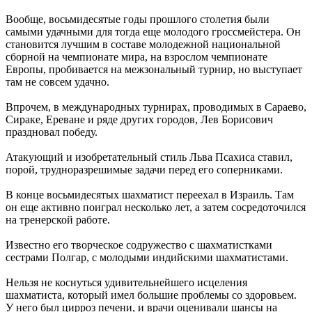
Вообще, восьмидесятые годы прошлого столетия были
самыми удачными для тогда еще молодого гроссмейстера. Он
становится лучшим в составе молодежной национальной
сборной на чемпионате мира, на взрослом чемпионате
Европы, пробивается на межзональный турнир, но выступает
там не совсем удачно.
Впрочем, в международных турнирах, проводимых в Сараево,
Сираке, Ереване и ряде других городов, Лев Борисович
праздновал победу.
Атакующий и изобретательный стиль Льва Псахиса ставил,
порой, трудноразрешимые задачи перед его соперниками.
В конце восьмидесятых шахматист переехал в Израиль. Там
он еще активно поиграл несколько лет, а затем сосредоточился
на тренерской работе.
Известно его творческое содружество с шахматистками
сестрами Полгар, с молодыми индийскими шахматистами.
Нельзя не коснуться удивительнейшего исцеления
шахматиста, который имел большие проблемы со здоровьем.
У него был цирроз печени, и врачи оценивали шансы на