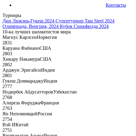
Контакты
Турниры
Дин Лижэнь-Гукеш 2024
Супертурнир Tata Steel 2024
Олимпиада, Венгрия, 2024
Кубок Синкфилда 2024
10-ка лучших шахматистов мира
Магнус Карлсен
Норвегия
2831
Каруана Фабиано
США
2803
Хикару Накамура
США
2802
Арджун Эригайси
Индия
2801
Гукеш Доммараджу
Индия
2777
Нодирбек Абдусатторов
Узбекистан
2768
Алиреза Фируджа
Франция
2763
Ян Непомнящий
Россия
2754
Вэй И
Китай
2751
Вишванатан Ананд
Индия