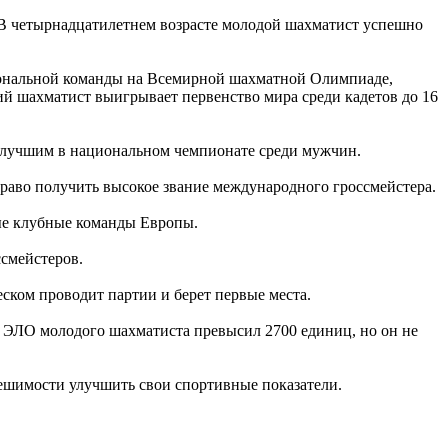
 В четырнадцатилетнем возрасте молодой шахматист успешно
циональной команды на Всемирной шахматной Олимпиаде,
й шахматист выигрывает первенство мира среди кадетов до 16
я лучшим в национальном чемпионате среди мужчин.
раво получить высокое звание международного гроссмейстера.
ые клубные команды Европы.
ссмейстеров.
еском проводит партии и берет первые места.
 ЭЛО молодого шахматиста превысил 2700 единиц, но он не
ешимости улучшить свои спортивные показатели.