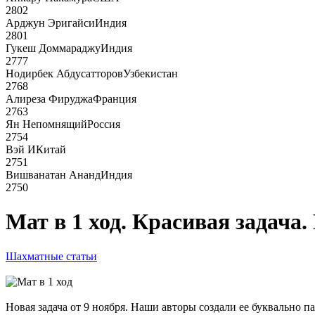
2802
Арджун Эригайси
Индия
2801
Гукеш Доммараджу
Индия
2777
Нодирбек Абдусатторов
Узбекистан
2768
Алиреза Фируджа
Франция
2763
Ян Непомнящий
Россия
2754
Вэй И
Китай
2751
Вишванатан Ананд
Индия
2750
Мат в 1 ход. Красивая задача
Шахматные статьи
Новая задача от 9 ноября. Наши авторы создали ее буквально п