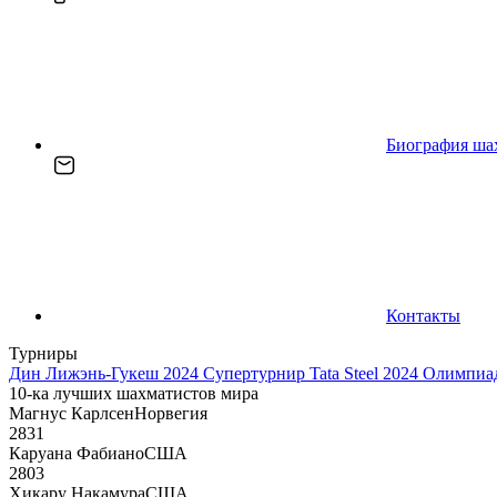
Биография ша
Контакты
Турниры
Дин Лижэнь-Гукеш 2024
Супертурнир Tata Steel 2024
Олимпиад
10-ка лучших шахматистов мира
Магнус Карлсен
Норвегия
2831
Каруана Фабиано
США
2803
Хикару Накамура
США