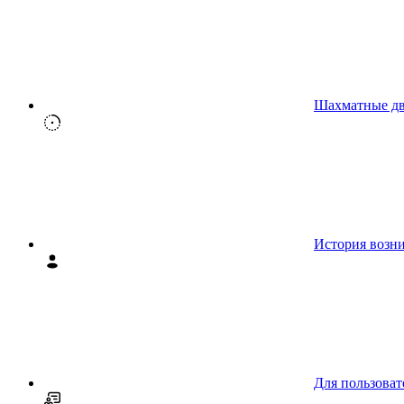
Шахматные д
История возн
Для пользоват