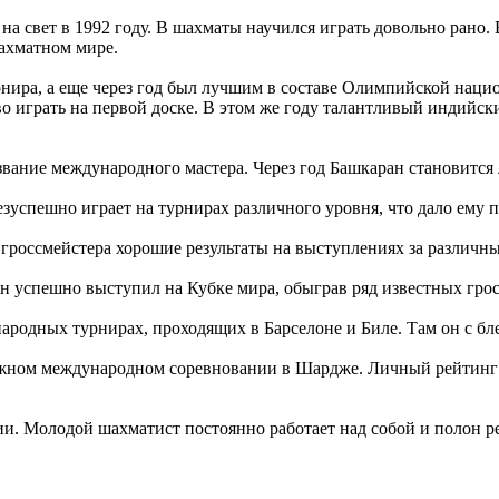
 свет в 1992 году. В шахматы научился играть довольно рано.
ахматном мире.
рнира, а еще через год был лучшим в составе Олимпийской на
играть на первой доске. В этом же году талантливый индийски
звание международного мастера. Через год Башкаран становитс
успешно играет на турнирах различного уровня, что дало ему п
гроссмейстера хорошие результаты на выступлениях за различн
он успешно выступил на Кубке мира, обыграв ряд известных гро
ародных турнирах, проходящих в Барселоне и Биле. Там он с бл
тижном международном соревновании в Шардже. Личный рейтинг
и. Молодой шахматист постоянно работает над собой и полон р